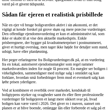
værd på et givent tidspunkt.
Sådan får ejeren et realistisk prisbillede
Når en ejer vil bruge boligværdien aktivt i sin økonomi, er det
vigtigt at kende forskel på grove skøn og mere præcise vurderinger.
Den offentlige ejendomsvurdering er kun et administrativt tal, som
ikke er skabt til at vise den aktuelle markedspris. Enkle
prisberegnere, der bygger på kvadratmeterpriser i postnummeret,
giver et hurtigt overslag, men tager ikke højde for detaljer som stand,
udsigt, have eller planløsning.
Her peger erfaringerne fra Boligvurderinger.dk på, at en vurdering
fra en lokal, autoriseret ejendomsmægler som regel rammer
markedsværdien inden for nogle få procent. En mægler ser boligen i
virkeligheden, sammenligner med nylige salg i området og kan
forklare, hvordan små forbedringer frem mod et eventuelt salg kan
løfte prisen yderligere.
Ved at kombinere et overblik over markedet, kendskab til
boligtypens styrker og svagheder samt én eller flere professionelle
vurderinger får boligejeren et langt mere sikkert svar på, hvad
boligen kan være værd i 2026. Det giver ro i maven, uanset om
planen er at blive boende, omlægge lån eller forberede et salg på et