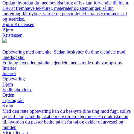
Opdag, hvordan du med bevidst brug af lys kan forvandle dit hjem.
Lær at fremhæve teksturer, materialer og stemninger, så din
indretning får dybde, varme og personlighed – uanset rummets stil
og størrelse.
Bjørn Kristensen
Bjørn
Kristensen
Opbevaring med omtanke: Sådan beskytter du dine ejendele mod
unødigt slid
Forlæng levetiden på dine ejendele med simple opbevaringstips
Interiør
Interiør
Opbevaring
Hjem
Vedligeholdelse
Orden
Tips og råd
6 min
Med den rette opbevaring kan du beskytte dine ting mod fugt, sollys
og slid – og samtidig skabe mere orden i hjemmet. Få praktiske råd
til, hvordan du passer bedre på alt fra tøj og cykler til arvestel og
minder.
Victor Jensen