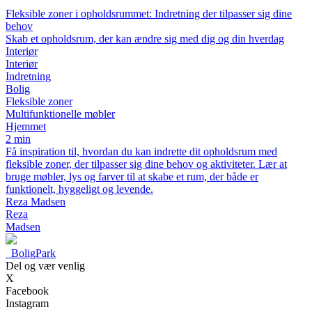
Fleksible zoner i opholdsrummet: Indretning der tilpasser sig dine
behov
Skab et opholdsrum, der kan ændre sig med dig og din hverdag
Interiør
Interiør
Indretning
Bolig
Fleksible zoner
Multifunktionelle møbler
Hjemmet
2 min
Få inspiration til, hvordan du kan indrette dit opholdsrum med
fleksible zoner, der tilpasser sig dine behov og aktiviteter. Lær at
bruge møbler, lys og farver til at skabe et rum, der både er
funktionelt, hyggeligt og levende.
Reza Madsen
Reza
Madsen
_
BoligPark
Del og vær venlig
X
Facebook
Instagram