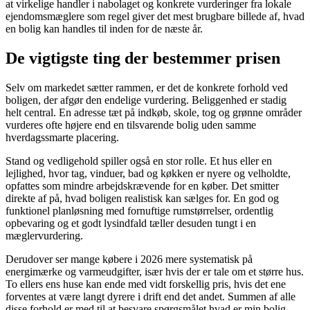
at virkelige handler i nabolaget og konkrete vurderinger fra lokale
ejendomsmæglere som regel giver det mest brugbare billede af, hvad
en bolig kan handles til inden for de næste år.
De vigtigste ting der bestemmer prisen
Selv om markedet sætter rammen, er det de konkrete forhold ved
boligen, der afgør den endelige vurdering. Beliggenhed er stadig
helt central. En adresse tæt på indkøb, skole, tog og grønne områder
vurderes ofte højere end en tilsvarende bolig uden samme
hverdagssmarte placering.
Stand og vedligehold spiller også en stor rolle. Et hus eller en
lejlighed, hvor tag, vinduer, bad og køkken er nyere og velholdte,
opfattes som mindre arbejdskrævende for en køber. Det smitter
direkte af på, hvad boligen realistisk kan sælges for. En god og
funktionel planløsning med fornuftige rumstørrelser, ordentlig
opbevaring og et godt lysindfald tæller desuden tungt i en
mæglervurdering.
Derudover ser mange købere i 2026 mere systematisk på
energimærke og varmeudgifter, især hvis der er tale om et større hus.
To ellers ens huse kan ende med vidt forskellig pris, hvis det ene
forventes at være langt dyrere i drift end det andet. Summen af alle
disse forhold er med til at besvare spørgsmålet hvad er min bolig