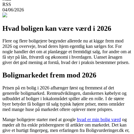
RSS
04/06/2026
Hvad boligen kan være værd i 2026
Flere og flere boligejere begynder allerede nu at kigge frem mod
2026 og overveje, hvad deres hjem egentlig kan sælges for. For
nogle handler det om at planlægge et fremtidigt salg, for andre om at
få styr på lån, friværdi og økonomi i hverdagen. Uanset årsagen
giver det god mening at forstå, hvad der i praksis bestemmer prisen.
Boligmarkedet frem mod 2026
Prisen på en bolig i 2026 afhænger først og fremmest af det
generelle boligmarked. Renteudviklingen, danskernes købelyst og
udbuddet af boliger i lokalområdet spiller alle en rolle. I de større
byer betyder få boliger til salg typisk højere priser, mens områder
med mange huse på markedet oftere oplever mere prispres.
Mange boligejere starter med at google
hvad er min bolig værd
og
møder alt fra enkle prisberegnere til artikler om markedet. Det kan
give et hurtigt fingerpeg, men erfaringen fra Boligvurderinger.dk er,