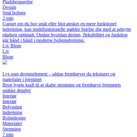
Pladsbesparelse
Design
Små boliger
2 min
Uanset om du bor småt eller blot ønsker en mere funktionel
indretning, kan multifunktionelle møbler hjælpe dig med at udnytte
pladsen optimalt. Opdag hvordan design, fleksibilitet og funktion
går hånd i hånd i moderne boligindretning.
Liv Blom
Liv
Blom
Lys som designelement – sådan fremhæver du teksturer og
materialer i hjemmet
Brug lysets kraft til at skabe stemning og fremhæve hjemmets
unikke detaljer
Interiør
Interiør
Belysning
Indretning
Boligdesign
Materialer
Stemning
7 min