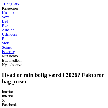
_
BoligPark
Kategorier
Køkken
Sove
Bad
Børn
Arbejde
Udendørs
Bil
Stole
Sofaer
Isolering
Min konto
Bliv medlem
Nyhedsbreve
Hvad er min bolig værd i 2026? Faktorer
bag prisen
Interiør
Interiør
X
Facebook