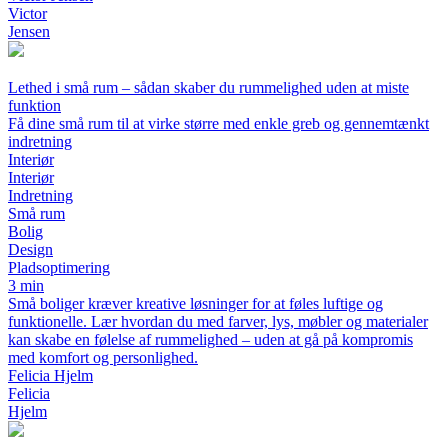
Victor
Jensen
Lethed i små rum – sådan skaber du rummelighed uden at miste
funktion
Få dine små rum til at virke større med enkle greb og gennemtænkt
indretning
Interiør
Interiør
Indretning
Små rum
Bolig
Design
Pladsoptimering
3 min
Små boliger kræver kreative løsninger for at føles luftige og
funktionelle. Lær hvordan du med farver, lys, møbler og materialer
kan skabe en følelse af rummelighed – uden at gå på kompromis
med komfort og personlighed.
Felicia Hjelm
Felicia
Hjelm