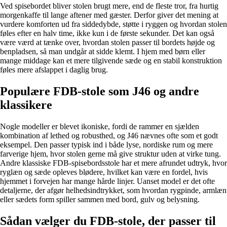
Ved spisebordet bliver stolen brugt mere, end de fleste tror, fra hurtig
morgenkaffe til lange aftener med gæster. Derfor giver det mening at
vurdere komforten ud fra siddedybde, støtte i ryggen og hvordan stolen
føles efter en halv time, ikke kun i de første sekunder. Det kan også
være værd at tænke over, hvordan stolen passer til bordets højde og
benpladsen, så man undgår at sidde klemt. I hjem med børn eller
mange middage kan et mere tilgivende sæde og en stabil konstruktion
føles mere afslappet i daglig brug.
Populære FDB-stole som J46 og andre
klassikere
Nogle modeller er blevet ikoniske, fordi de rammer en sjælden
kombination af lethed og robusthed, og J46 nævnes ofte som et godt
eksempel. Den passer typisk ind i både lyse, nordiske rum og mere
farverige hjem, hvor stolen gerne må give struktur uden at virke tung.
Andre klassiske FDB-spisebordsstole har et mere afrundet udtryk, hvor
ryglæn og sæde opleves blødere, hvilket kan være en fordel, hvis
hjemmet i forvejen har mange hårde linjer. Uanset model er det ofte
detaljerne, der afgør helhedsindtrykket, som hvordan rygpinde, armlæn
eller sædets form spiller sammen med bord, gulv og belysning.
Sådan vælger du FDB-stole, der passer til