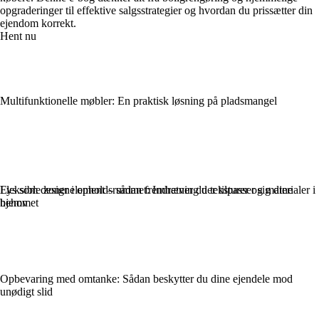
opgraderinger til effektive salgsstrategier og hvordan du prissætter din
ejendom korrekt.
Hent nu
Multifunktionelle møbler: En praktisk løsning på pladsmangel
Lys som designelement – sådan fremhæver du teksturer og materialer i
Fleksible zoner i opholdsrummet: Indretning der tilpasser sig dine
hjemmet
behov
Opbevaring med omtanke: Sådan beskytter du dine ejendele mod
unødigt slid