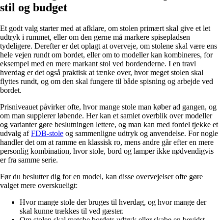
stil og budget
Et godt valg starter med at afklare, om stolen primært skal give et let
udtryk i rummet, eller om den gerne må markere spisepladsen
tydeligere. Derefter er det oplagt at overveje, om stolene skal være ens
hele vejen rundt om bordet, eller om to modeller kan kombineres, for
eksempel med en mere markant stol ved bordenderne. I en travl
hverdag er det også praktisk at tænke over, hvor meget stolen skal
flyttes rundt, og om den skal fungere til både spisning og arbejde ved
bordet.
Prisniveauet påvirker ofte, hvor mange stole man køber ad gangen, og
om man supplerer løbende. Her kan et samlet overblik over modeller
og varianter gøre beslutningen lettere, og man kan med fordel tjekke et
udvalg af
FDB-stole
og sammenligne udtryk og anvendelse. For nogle
handler det om at ramme en klassisk ro, mens andre går efter en mere
personlig kombination, hvor stole, bord og lamper ikke nødvendigvis
er fra samme serie.
Før du beslutter dig for en model, kan disse overvejelser ofte gøre
valget mere overskueligt:
Hvor mange stole der bruges til hverdag, og hvor mange der
skal kunne trækkes til ved gæster.
Om stolen skal matche bordets udtryk eller skabe en bevidst