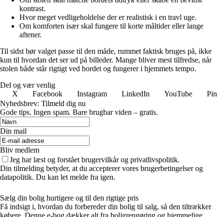
kontrast.
Hvor meget vedligeholdelse der er realistisk i en travl uge.
Om komforten især skal fungere til korte måltider eller lange
aftener.
Til sidst bør valget passe til den måde, rummet faktisk bruges på, ikke
kun til hvordan det ser ud på billeder. Mange bliver mest tilfredse, når
stolen både står rigtigt ved bordet og fungerer i hjemmets tempo.
Del og vær venlig
X
Facebook
Instagram
LinkedIn
YouTube
Pin
Nyhedsbrev: Tilmeld dig nu
Gode tips. Ingen spam. Bare brugbar viden – gratis.
Din mail
Bliv medlem
Jeg har læst og forstået brugervilkår og privatlivspolitik.
Din tilmelding betyder, at du accepterer vores brugerbetingelser og
datapolitik. Du kan let melde fra igen.
Sælg din bolig hurtigere og til den rigtige pris
Få indsigt i, hvordan du forbereder din bolig til salg, så den tiltrækker
købere. Denne e-bog dækker alt fra boligrengøring og hjemmelige