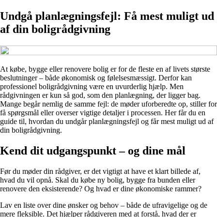
Undgå planlægningsfejl: Få mest muligt ud
af din boligrådgivning
At købe, bygge eller renovere bolig er for de fleste en af livets største
beslutninger – både økonomisk og følelsesmæssigt. Derfor kan
professionel boligrådgivning være en uvurderlig hjælp. Men
rådgivningen er kun så god, som den planlægning, der ligger bag.
Mange begår nemlig de samme fejl: de møder uforberedte op, stiller for
få spørgsmål eller overser vigtige detaljer i processen. Her får du en
guide til, hvordan du undgår planlægningsfejl og får mest muligt ud af
din boligrådgivning.
Kend dit udgangspunkt – og dine mål
Før du møder din rådgiver, er det vigtigt at have et klart billede af,
hvad du vil opnå. Skal du købe ny bolig, bygge fra bunden eller
renovere den eksisterende? Og hvad er dine økonomiske rammer?
Lav en liste over dine ønsker og behov – både de ufravigelige og de
mere fleksible. Det hjælper rådgiveren med at forstå, hvad der er