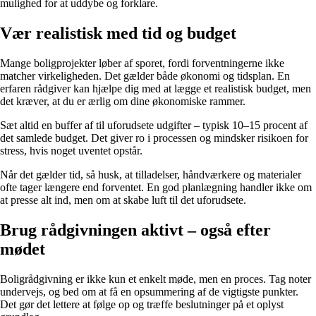
mulighed for at uddybe og forklare.
Vær realistisk med tid og budget
Mange boligprojekter løber af sporet, fordi forventningerne ikke
matcher virkeligheden. Det gælder både økonomi og tidsplan. En
erfaren rådgiver kan hjælpe dig med at lægge et realistisk budget, men
det kræver, at du er ærlig om dine økonomiske rammer.
Sæt altid en buffer af til uforudsete udgifter – typisk 10–15 procent af
det samlede budget. Det giver ro i processen og mindsker risikoen for
stress, hvis noget uventet opstår.
Når det gælder tid, så husk, at tilladelser, håndværkere og materialer
ofte tager længere end forventet. En god planlægning handler ikke om
at presse alt ind, men om at skabe luft til det uforudsete.
Brug rådgivningen aktivt – også efter
mødet
Boligrådgivning er ikke kun et enkelt møde, men en proces. Tag noter
undervejs, og bed om at få en opsummering af de vigtigste punkter.
Det gør det lettere at følge op og træffe beslutninger på et oplyst