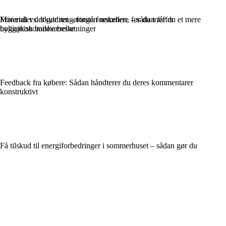
Materialer der gør rengøringen nemmere – sådan får du et mere
Friværdi vs. likviditet – forstå forskellen, før du træffer
hygiejnisk badeværelse
boligøkonomiske beslutninger
Feedback fra købere: Sådan håndterer du deres kommentarer
konstruktivt
Få tilskud til energiforbedringer i sommerhuset – sådan gør du