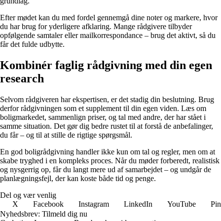
grundlag.
Efter mødet kan du med fordel gennemgå dine noter og markere, hvor
du har brug for yderligere afklaring. Mange rådgivere tilbyder
opfølgende samtaler eller mailkorrespondance – brug det aktivt, så du
får det fulde udbytte.
Kombinér faglig rådgivning med din egen
research
Selvom rådgiveren har ekspertisen, er det stadig din beslutning. Brug
derfor rådgivningen som et supplement til din egen viden. Læs om
boligmarkedet, sammenlign priser, og tal med andre, der har stået i
samme situation. Det gør dig bedre rustet til at forstå de anbefalinger,
du får – og til at stille de rigtige spørgsmål.
En god boligrådgivning handler ikke kun om tal og regler, men om at
skabe tryghed i en kompleks proces. Når du møder forberedt, realistisk
og nysgerrig op, får du langt mere ud af samarbejdet – og undgår de
planlægningsfejl, der kan koste både tid og penge.
Del og vær venlig
X
Facebook
Instagram
LinkedIn
YouTube
Pin
Nyhedsbrev: Tilmeld dig nu