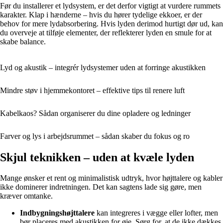
Før du installerer et lydsystem, er det derfor vigtigt at vurdere rummets
karakter. Klap i hænderne – hvis du hører tydelige ekkoer, er der
behov for mere lydabsorbering. Hvis lyden derimod hurtigt dør ud, kan
du overveje at tilføje elementer, der reflekterer lyden en smule for at
skabe balance.
Lyd og akustik – integrér lydsystemer uden at forringe akustikken
Mindre støv i hjemmekontoret – effektive tips til renere luft
Kabelkaos? Sådan organiserer du dine opladere og ledninger
Farver og lys i arbejdsrummet – sådan skaber du fokus og ro
Skjul teknikken – uden at kvæle lyden
Mange ønsker et rent og minimalistisk udtryk, hvor højttalere og kabler
ikke dominerer indretningen. Det kan sagtens lade sig gøre, men
kræver omtanke.
Indbygningshøjttalere
kan integreres i vægge eller lofter, men
bør placeres med akustikken for øje. Sørg for, at de ikke dækkes