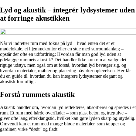
Lyd og akustik – integrér lydsystemer uden
at forringe akustikken
Når vi indretter rum med fokus på lyd – hvad enten det er et
mødelokale, et hjemmekontor eller en stue med surroundanlæg –
opstår der ofte en udfordring: Hvordan får man god lyd uden at
ødelægge rummets akustik? Det handler ikke kun om at vælge det
rigtige udstyr, men også om at forstå, hvordan lyd bevæger sig, og
hvordan materialer, møbler og placering påvirker oplevelsen. Her får
du en guide til, hvordan du kan integrere lydsystemer elegant og
akustisk fornuftigt.
Forstå rummets akustik
Akustik handler om, hvordan lyd reflekteres, absorberes og spredes i et
rum. Et rum med hårde overflader – som glas, beton og trægulve –
giver ofte lang efterklangstid, hvilket kan gøre lyden skarp og utydelig.
Omvendt kan et rum med mange bløde materialer, som tæpper og
gardiner, virke “dødt” og fladt.