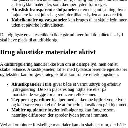
af for tykke materialer, som dæmper lyden for meget.
Akustisk transparente stofpaneler
er en elegant løsning, hvor
højttalere kan skjules bag stof, der tillader lyden at passere frit.
Kabelkanaler og vægpaneler
kan bruges til at skjule ledninger
uden at påvirke lydkvaliteten.
Det vigtigste er, at æstetikken ikke går ud over funktionaliteten – lyd
skal have plads til at udfolde sig.
Brug akustiske materialer aktivt
Akustikregulering handler ikke kun om at dæmpe lyd, men om at
skabe balance. Akustikpaneler, lofter med lydabsorberende egenskaber
og tekstiler kan bruges strategisk til at kontrollere efterklangstiden.
Akustikpaneler i træ
giver både et varmt udtryk og effektiv
lydregulering. De kan placeres bag højttalere eller på
modstående vægge for at reducere refleksioner.
Tæpper og gardiner
hjælper med at dæmpe højfrekvente lyde
og kan være en enkel måde at forbedre akustikken på i hjemmet.
Møbler og planter
bryder lydbølger og kan fungere som
naturlige diffusorer, der spreder lyden jævnt i rummet.
Ved at kombinere forskellige materialer kan du skabe et rum, der både