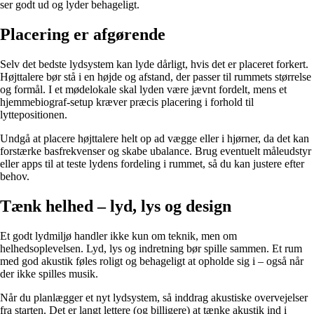
ser godt ud og lyder behageligt.
Placering er afgørende
Selv det bedste lydsystem kan lyde dårligt, hvis det er placeret forkert.
Højttalere bør stå i en højde og afstand, der passer til rummets størrelse
og formål. I et mødelokale skal lyden være jævnt fordelt, mens et
hjemmebiograf-setup kræver præcis placering i forhold til
lyttepositionen.
Undgå at placere højttalere helt op ad vægge eller i hjørner, da det kan
forstærke basfrekvenser og skabe ubalance. Brug eventuelt måleudstyr
eller apps til at teste lydens fordeling i rummet, så du kan justere efter
behov.
Tænk helhed – lyd, lys og design
Et godt lydmiljø handler ikke kun om teknik, men om
helhedsoplevelsen. Lyd, lys og indretning bør spille sammen. Et rum
med god akustik føles roligt og behageligt at opholde sig i – også når
der ikke spilles musik.
Når du planlægger et nyt lydsystem, så inddrag akustiske overvejelser
fra starten. Det er langt lettere (og billigere) at tænke akustik ind i