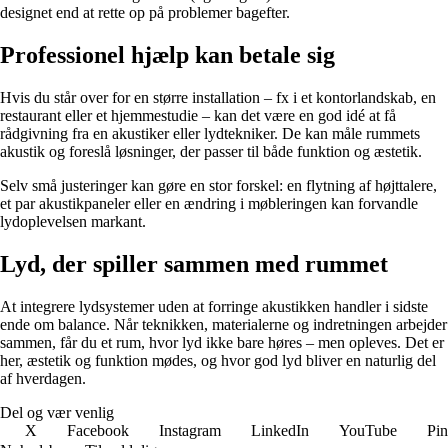
designet end at rette op på problemer bagefter.
Professionel hjælp kan betale sig
Hvis du står over for en større installation – fx i et kontorlandskab, en
restaurant eller et hjemmestudie – kan det være en god idé at få
rådgivning fra en akustiker eller lydtekniker. De kan måle rummets
akustik og foreslå løsninger, der passer til både funktion og æstetik.
Selv små justeringer kan gøre en stor forskel: en flytning af højttalere,
et par akustikpaneler eller en ændring i møbleringen kan forvandle
lydoplevelsen markant.
Lyd, der spiller sammen med rummet
At integrere lydsystemer uden at forringe akustikken handler i sidste
ende om balance. Når teknikken, materialerne og indretningen arbejder
sammen, får du et rum, hvor lyd ikke bare høres – men opleves. Det er
her, æstetik og funktion mødes, og hvor god lyd bliver en naturlig del
af hverdagen.
Del og vær venlig
X
Facebook
Instagram
LinkedIn
YouTube
Pin