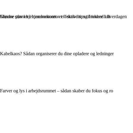
Mindre støv i hjemmekontoret – effektive tips til renere luft
Grønne planter i hjemmekontoret – skab liv og friskhed i hverdagen
Kabelkaos? Sådan organiserer du dine opladere og ledninger
Farver og lys i arbejdsrummet – sådan skaber du fokus og ro