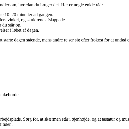
dler om, hvordan du bruger det. Her er nogle enkle råd:
rne 10–20 minutter ad gangen.
ders vinkel, og skuldrene afslappede.
 du står op.
elser i løbet af dagen.
 at starte dagen stående, mens andre rejser sig efter frokost for at undg
lankeborde
ejdsplads. Sørg for, at skærmen står i øjenhøjde, og at tastatur og mus
f tiden.