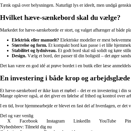
Tænk også over belysningen. Naturligt lys er ideelt, men undgå genski
Hvilket hæve-sænkebord skal du vælge?
Markedet for hæve-sænkeborde er stort, og valget afhænger af både pla
Elektrisk eller manuelt?
Elektriske modeller er mest bekvemme, 
Størrelse og form.
Et kompakt bord kan passe i et lille hjemmeko
Stabilitet og lydniveau.
Et godt bord skal stå solidt og køre stil
Design.
Vælg et bord, der passer til din boligstil – det øger sands
Det kan være en god idé at prøve bordet i en butik eller læse anmeldelser
En investering i både krop og arbejdsglæde
Et hæve-sænkebord er ikke kun et møbel – det er en investering i din sun
Mange oplever også, at det giver en følelse af frihed og kontrol over a
I en tid, hvor hjemmearbejde er blevet en fast del af hverdagen, er det 
Del og vær venlig
X
Facebook
Instagram
LinkedIn
YouTube
Pin
Nyhedsbrev: Tilmeld dig nu