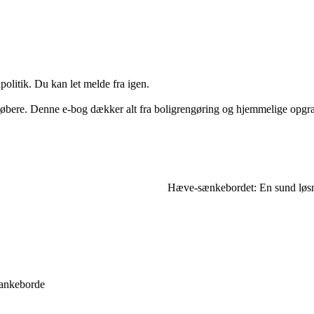
politik. Du kan let melde fra igen.
r købere. Denne e-bog dækker alt fra boligrengøring og hjemmelige opgrad
Hæve-sænkebordet: En sund løsn
lankeborde