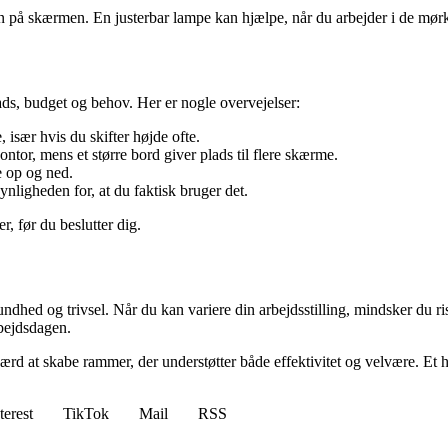
n på skærmen. En justerbar lampe kan hjælpe, når du arbejder i de mørk
ds, budget og behov. Her er nogle overvejelser:
især hvis du skifter højde ofte.
ntor, mens et større bord giver plads til flere skærme.
le op og ned.
ynligheden for, at du faktisk bruger det.
, før du beslutter dig.
dhed og trivsel. Når du kan variere din arbejdsstilling, mindsker du ris
rbejdsdagen.
værd at skabe rammer, der understøtter både effektivitet og velvære. Et 
terest
TikTok
Mail
RSS