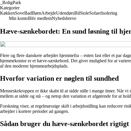
_
BoligPark
Kategorier
Køkken
Sove
Bad
Børn
Arbejde
Udendørs
Bil
Stole
Sofaer
Isolering
Min konto
Bliv medlem
Nyhedsbreve
Hæve-sænkebordet: En sund løsning til hj
Flere og flere danskere arbejder hjemmefra – enten fast eller et par dage 
hjemmekontor er et hæve-sænkebord. Det giver mulighed for at variere 
af den moderne hjemmearbejdsplads.
Hvorfor variation er nøglen til sundhed
Menneskekroppen er ikke skabt til at sidde stille i mange timer. Når vi
mellem at sidde og stå – og netop den variation er afgørende for at hol
Forskning viser, at regelmæssige skift i arbejdsstilling kan reducere ri
arbejder i kortere perioder ad gangen.
Sådan bruger du hæve-sænkebordet rigtigt