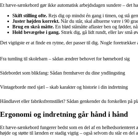
Et hæve-sænkebord gør ikke automatisk arbejdsdagen sundere – det han
Skift stilling ofte.
Rejs dig op mindst én gang i timen, og stå ge
Juster højden korrekt.
Når du står, skal albuerne være i 90 gra
Brug en skrå måtte.
En blød ståmåtte aflaster ben og fødder, når
Hold bevægelse i gang.
Stræk dig, gå lidt rundt, eller lav små øv
Det vigtigste er at finde en rytme, der passer til dig. Nogle foretrækker
Fra tumling til skolebarn – sådan ændrer behovet for børnebord sig
Sidebordet som blikfang: Sådan fremhæver du dine yndlingsting
Vintageborde med sjæl – skab karakter og historie i din indretning
Håndlavet eller fabriksfremstillet? Sådan genkender du forskellen på p
Ergonomi og indretning går hånd i hånd
Et hæve-sænkebord fungerer bedst som en del af en helhedsorienteret arb
højde og støtte til lænden er stadig vigtig – også selvom du står en del a