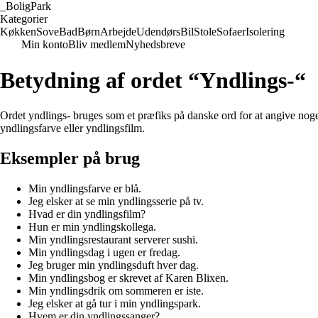
_
BoligPark
Kategorier
Køkken
Sove
Bad
Børn
Arbejde
Udendørs
Bil
Stole
Sofaer
Isolering
Min konto
Bliv medlem
Nyhedsbreve
Betydning af ordet “Yndlings-“
Ordet yndlings- bruges som et præfiks på danske ord for at angive noget e
yndlingsfarve eller yndlingsfilm.
Eksempler på brug
Min yndlingsfarve er blå.
Jeg elsker at se min yndlingsserie på tv.
Hvad er din yndlingsfilm?
Hun er min yndlingskollega.
Min yndlingsrestaurant serverer sushi.
Min yndlingsdag i ugen er fredag.
Jeg bruger min yndlingsduft hver dag.
Min yndlingsbog er skrevet af Karen Blixen.
Min yndlingsdrik om sommeren er iste.
Jeg elsker at gå tur i min yndlingspark.
Hvem er din yndlingssanger?