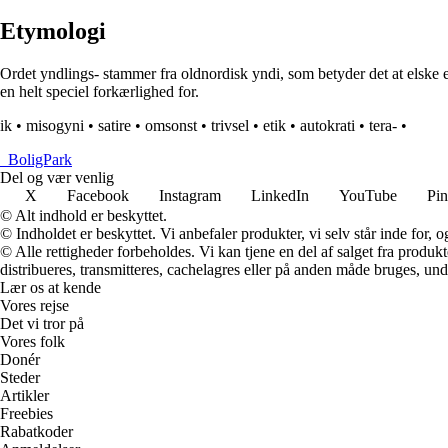
Etymologi
Ordet yndlings- stammer fra oldnordisk yndi, som betyder det at elske e
en helt speciel forkærlighed for.
ik
•
misogyni
•
satire
•
omsonst
•
trivsel
•
etik
•
autokrati
•
tera-
•
_
BoligPark
Del og vær venlig
X
Facebook
Instagram
LinkedIn
YouTube
Pin
© Alt indhold er beskyttet.
© Indholdet er beskyttet. Vi anbefaler produkter, vi selv står inde for
© Alle rettigheder forbeholdes. Vi kan tjene en del af salget fra produk
distribueres, transmitteres, cachelagres eller på anden måde bruges, und
Lær os at kende
Vores rejse
Det vi tror på
Vores folk
Donér
Steder
Artikler
Freebies
Rabatkoder