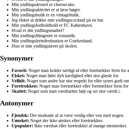
Min yndlingsdessert er cheesecake.
Min yndlingsaktivitet er at læse bøger.
Min yndlingsbutik er en vintagebutik.
Jeg elsker at drikke min yndlingscocktail på en bar.
Min yndlingsfodboldhold er FC København.
Hvad er din yndlingsmadret?
Min yndlingsfilmgenre er romantik.
Min yndlingsferiedestination er Grækenland.
Hun er min yndlingslærer på skolen.
Synonymer
Favorit:
Noget man holder særligt af eller foretrækker frem for a
Elsket:
Noget man føler dyb kærlighed eller stor glæde for.
Vellidt:
Noget som andre har stor respekt for eller synes godt om
Foretrukken:
Noget man foretrækker eller foretrækker frem for
Skattet:
Noget som man værdsætter højt og ser stor værdi i.
Antonymer
Fjendsk:
Det modsatte af at være venlig eller ven med nogen.
Uønsket:
Noget der ikke ønskes eller foretrækkes.
Upopulær:
Ikke værdsat eller foretrukket af mange mennesker.