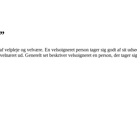
t”
 af velpleje og velvære. En velsoigneret person tager sig godt af sit ud
 velnæret ud. Generelt set beskriver velsoigneret en person, der tager s