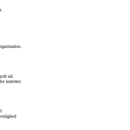
r.
rganisation.
godt ud.
er indrettet.
l
renlighed