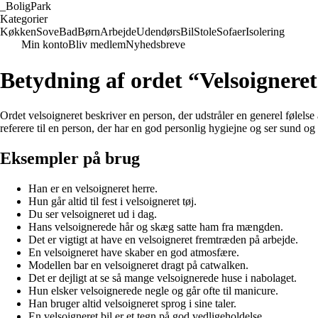
_
BoligPark
Kategorier
Køkken
Sove
Bad
Børn
Arbejde
Udendørs
Bil
Stole
Sofaer
Isolering
Min konto
Bliv medlem
Nyhedsbreve
Betydning af ordet “Velsoignere
Ordet velsoigneret beskriver en person, der udstråler en generel følelse
referere til en person, der har en god personlig hygiejne og ser sund og
Eksempler på brug
Han er en velsoigneret herre.
Hun går altid til fest i velsoigneret tøj.
Du ser velsoigneret ud i dag.
Hans velsoignerede hår og skæg satte ham fra mængden.
Det er vigtigt at have en velsoigneret fremtræden på arbejde.
En velsoigneret have skaber en god atmosfære.
Modellen bar en velsoigneret dragt på catwalken.
Det er dejligt at se så mange velsoignerede huse i nabolaget.
Hun elsker velsoignerede negle og går ofte til manicure.
Han bruger altid velsoigneret sprog i sine taler.
En velsoigneret bil er et tegn på god vedligeholdelse.