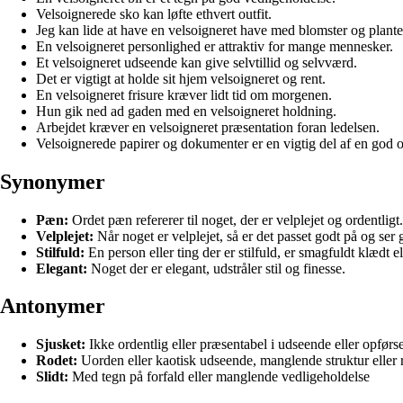
Velsoignerede sko kan løfte ethvert outfit.
Jeg kan lide at have en velsoigneret have med blomster og plante
En velsoigneret personlighed er attraktiv for mange mennesker.
Et velsoigneret udseende kan give selvtillid og selvværd.
Det er vigtigt at holde sit hjem velsoigneret og rent.
En velsoigneret frisure kræver lidt tid om morgenen.
Hun gik ned ad gaden med en velsoigneret holdning.
Arbejdet kræver en velsoigneret præsentation foran ledelsen.
Velsoignerede papirer og dokumenter er en vigtig del af en god o
Synonymer
Pæn:
Ordet pæn refererer til noget, der er velplejet og ordentligt.
Velplejet:
Når noget er velplejet, så er det passet godt på og ser 
Stilfuld:
En person eller ting der er stilfuld, er smagfuldt klædt ell
Elegant:
Noget der er elegant, udstråler stil og finesse.
Antonymer
Sjusket:
Ikke ordentlig eller præsentabel i udseende eller opførse
Rodet:
Uorden eller kaotisk udseende, manglende struktur eller 
Slidt:
Med tegn på forfald eller manglende vedligeholdelse