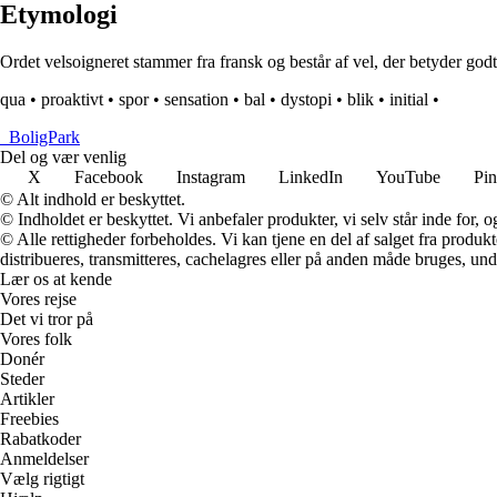
Etymologi
Ordet velsoigneret stammer fra fransk og består af vel, der betyder godt e
qua
•
proaktivt
•
spor
•
sensation
•
bal
•
dystopi
•
blik
•
initial
•
_
BoligPark
Del og vær venlig
X
Facebook
Instagram
LinkedIn
YouTube
Pin
© Alt indhold er beskyttet.
© Indholdet er beskyttet. Vi anbefaler produkter, vi selv står inde for
© Alle rettigheder forbeholdes. Vi kan tjene en del af salget fra produk
distribueres, transmitteres, cachelagres eller på anden måde bruges, und
Lær os at kende
Vores rejse
Det vi tror på
Vores folk
Donér
Steder
Artikler
Freebies
Rabatkoder
Anmeldelser
Vælg rigtigt