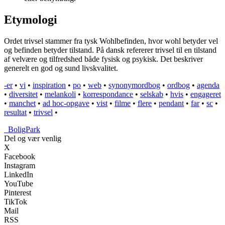
Etymologi
Ordet trivsel stammer fra tysk Wohlbefinden, hvor wohl betyder vel
og befinden betyder tilstand. På dansk refererer trivsel til en tilstand
af velvære og tilfredshed både fysisk og psykisk. Det beskriver
generelt en god og sund livskvalitet.
-er
•
vi
•
inspiration
•
po
•
web
•
synonymordbog
•
ordbog
•
agenda
•
diversitet
•
melankoli
•
korrespondance
•
selskab
•
hvis
•
engageret
•
manchet
•
ad hoc-opgave
•
vist
•
filme
•
flere
•
pendant
•
far
•
sc
•
resultat
•
trivsel
•
_
BoligPark
Del og vær venlig
X
Facebook
Instagram
LinkedIn
YouTube
Pinterest
TikTok
Mail
RSS