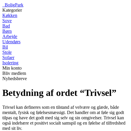
_
BoligPark
Kategorier
Køkken
Sove
Bad
Børn
Arbejde
Udendørs
Bil
Stole
Sofaer
Isolering
Min konto
Bliv medlem
Nyhedsbreve
Betydning af ordet “Trivsel”
Trivsel kan defineres som en tilstand af velvære og glæde, både
mentalt, fysisk og følelsesmæssigt. Det handler om at føle sig godt
tilpas og have det godt med sig selv og sin omgivelser. Trivsel kan
også indebære et positivt socialt samspil og en følelse af tilfredshed
med sit liv.