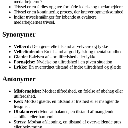
medarbejderne?
Trivsel er en fælles opgave for både ledelse og medarbejdere.
Trivsel er en kontinuerlig proces, der kræver opmærksomhed.
Indfør trivselsmålinger for løbende at evaluere
medarbejdernes trivsel.
Synonymer
Velfærd:
Den generelle tilstand af velvære og lykke
Velbefindende:
En tilstand af god fysisk og mental sundhed
Glæde:
Følelsen af stor tilfredshed eller lykke
Fornøjelse:
Nydelse og tilfredshed i en given situation
Lykke:
En overordnet tilstand af indre tilfredshed og glæde
Antonymer
Misfornøjelse:
Modsat tilfredshed, en følelse af ubehag eller
utilfredshed.
Ked:
Modsat glæde, en tilstand af tristhed eller manglende
livsgnist.
Ubalanceret:
Modsat balance, en tilstand af manglende
stabilitet eller harmoni.
Stress:
Modsat afslapning, en tilstand af overvældende pres
eller bekymring.