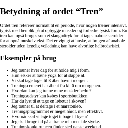
Betydning af ordet “Tren”
Ordet tren refererer normalt til en periode, hvor nogen træner intensivt,
typisk med henblik på at opbygge muskler og forbedre fysisk form. En
tren kan også bruges som et slangudtryk for at tage anabole steroider
for at opnå muskelvækst. Det er vigtigt at huske, at brugen af anabole
steroider uden lægelig vejledning kan have alvorlige helbredsrisici.
Eksempler på brug
Jeg træner hver dag for at holde mig i form.
Hun elsker at træne yoga for at slappe af.
Vi skal tage toget til København i morgen.
Treningscenteret har åbent fra kl. 6 om morgenen.
Hvordan kan jeg træne mine muskler bedre?
Treningsudstyr kan købes i sportsbutikken.
Har du lyst til at tage en løbetur i skoven?
Jeg træner til at deltage i et maratonløb.
Treningsprogrammet er meget hårdt, men effektivt.
Hvornår skal vi tage toget tilbage til byen?
Jeg skal bruge tid på at træne min mentale styrke.
Treningskonkurrencen finder sted næste weekend.