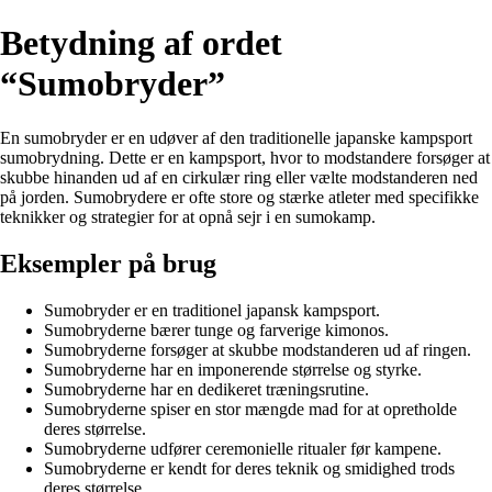
Betydning af ordet
“Sumobryder”
En sumobryder er en udøver af den traditionelle japanske kampsport
sumobrydning. Dette er en kampsport, hvor to modstandere forsøger at
skubbe hinanden ud af en cirkulær ring eller vælte modstanderen ned
på jorden. Sumobrydere er ofte store og stærke atleter med specifikke
teknikker og strategier for at opnå sejr i en sumokamp.
Eksempler på brug
Sumobryder er en traditionel japansk kampsport.
Sumobryderne bærer tunge og farverige kimonos.
Sumobryderne forsøger at skubbe modstanderen ud af ringen.
Sumobryderne har en imponerende størrelse og styrke.
Sumobryderne har en dedikeret træningsrutine.
Sumobryderne spiser en stor mængde mad for at opretholde
deres størrelse.
Sumobryderne udfører ceremonielle ritualer før kampene.
Sumobryderne er kendt for deres teknik og smidighed trods
deres størrelse.