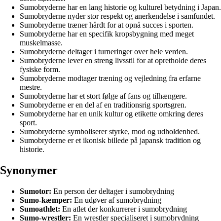
Sumobryderne har en lang historie og kulturel betydning i Japan.
Sumobryderne nyder stor respekt og anerkendelse i samfundet.
Sumobryderne træner hårdt for at opnå succes i sporten.
Sumobryderne har en specifik kropsbygning med meget
muskelmasse.
Sumobryderne deltager i turneringer over hele verden.
Sumobryderne lever en streng livsstil for at opretholde deres
fysiske form.
Sumobryderne modtager træning og vejledning fra erfarne
mestre.
Sumobryderne har et stort følge af fans og tilhængere.
Sumobryderne er en del af en traditionsrig sportsgren.
Sumobryderne har en unik kultur og etikette omkring deres
sport.
Sumobryderne symboliserer styrke, mod og udholdenhed.
Sumobryderne er et ikonisk billede på japansk tradition og
historie.
Synonymer
Sumotor:
En person der deltager i sumobrydning
Sumo-kæmper:
En udøver af sumobrydning
Sumoathlet:
En atlet der konkurrerer i sumobrydning
Sumo-wrestler:
En wrestler specialiseret i sumobrydning