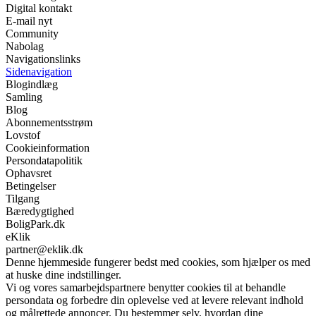
Digital kontakt
E-mail nyt
Community
Nabolag
Navigationslinks
Sidenavigation
Blogindlæg
Samling
Blog
Abonnementsstrøm
Lovstof
Cookieinformation
Persondatapolitik
Ophavsret
Betingelser
Tilgang
Bæredygtighed
BoligPark.dk
eKlik
partner@eklik.dk
Denne hjemmeside fungerer bedst med cookies, som hjælper os med
at huske dine indstillinger.
Vi og vores samarbejdspartnere benytter cookies til at behandle
persondata og forbedre din oplevelse ved at levere relevant indhold
og målrettede annoncer. Du bestemmer selv, hvordan dine