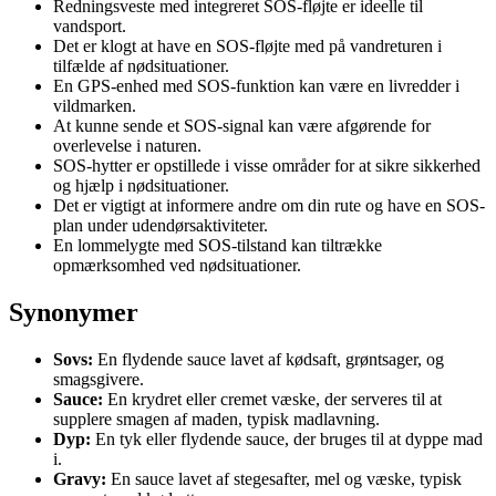
Redningsveste med integreret SOS-fløjte er ideelle til
vandsport.
Det er klogt at have en SOS-fløjte med på vandreturen i
tilfælde af nødsituationer.
En GPS-enhed med SOS-funktion kan være en livredder i
vildmarken.
At kunne sende et SOS-signal kan være afgørende for
overlevelse i naturen.
SOS-hytter er opstillede i visse områder for at sikre sikkerhed
og hjælp i nødsituationer.
Det er vigtigt at informere andre om din rute og have en SOS-
plan under udendørsaktiviteter.
En lommelygte med SOS-tilstand kan tiltrække
opmærksomhed ved nødsituationer.
Synonymer
Sovs:
En flydende sauce lavet af kødsaft, grøntsager, og
smagsgivere.
Sauce:
En krydret eller cremet væske, der serveres til at
supplere smagen af maden, typisk madlavning.
Dyp:
En tyk eller flydende sauce, der bruges til at dyppe mad
i.
Gravy:
En sauce lavet af stegesafter, mel og væske, typisk