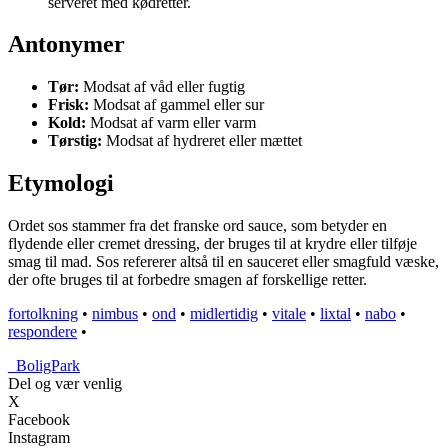
serveret med kødretter.
Antonymer
Tør:
Modsat af våd eller fugtig
Frisk:
Modsat af gammel eller sur
Kold:
Modsat af varm eller varm
Tørstig:
Modsat af hydreret eller mættet
Etymologi
Ordet sos stammer fra det franske ord sauce, som betyder en
flydende eller cremet dressing, der bruges til at krydre eller tilføje
smag til mad. Sos refererer altså til en sauceret eller smagfuld væske,
der ofte bruges til at forbedre smagen af ​​forskellige retter.
fortolkning
•
nimbus
•
ond
•
midlertidig
•
vitale
•
lixtal
•
nabo
•
respondere
•
_
BoligPark
Del og vær venlig
X
Facebook
Instagram