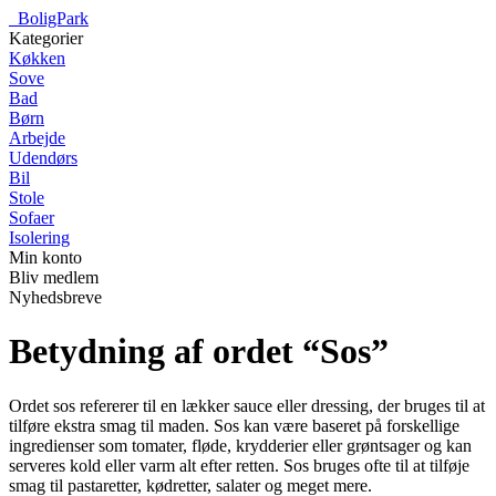
_
BoligPark
Kategorier
Køkken
Sove
Bad
Børn
Arbejde
Udendørs
Bil
Stole
Sofaer
Isolering
Min konto
Bliv medlem
Nyhedsbreve
Betydning af ordet “Sos”
Ordet sos refererer til en lækker sauce eller dressing, der bruges til at
tilføre ekstra smag til maden. Sos kan være baseret på forskellige
ingredienser som tomater, fløde, krydderier eller grøntsager og kan
serveres kold eller varm alt efter retten. Sos bruges ofte til at tilføje
smag til pastaretter, kødretter, salater og meget mere.