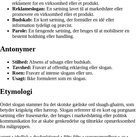
reklamere for en virksomhed eller et produkt.
Reklameslogan:
En sætning lavet til at markedsføre eller
promovere en virksomhed eller et produkt.
Budskab:
En kort sætning, der formidler en idé eller
information tydeligt og præcist.
Parole:
En fængende sætning, der bruges til at mobilisere en
bestemt holdning eller handling.
Antonymer
Stilhed:
Absens af udsagn eller budskab.
Tavshed:
Fravær af offentlig erklæring eller slogan.
Roen:
Fravær af intense slogans eller uro.
Usagt:
Ikke formuleret som en slogan.
Etymologi
Ordet slogan stammer fra det skotske gæliske ord sluagh-ghairm, som
betyder krigskrig eller hærrop. Slogan refererer til en kort og prægnant
sætning eller frasemærke, der bruges i markedsføring eller politisk
kommunikation for at skabe genkendelse og tiltrække opmærksomhed
fra målgruppen.
agent
•
idyllisk
•
dysfunktionel
•
fifty-fifty
•
synonymordbog
•
ae
•