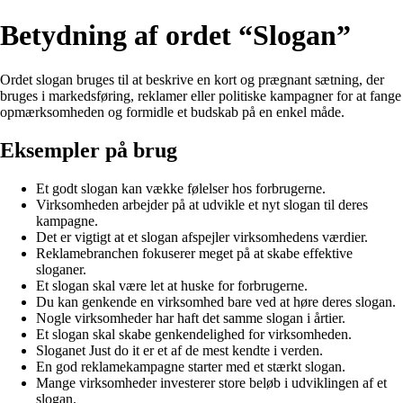
Betydning af ordet “Slogan”
Ordet slogan bruges til at beskrive en kort og prægnant sætning, der
bruges i markedsføring, reklamer eller politiske kampagner for at fange
opmærksomheden og formidle et budskab på en enkel måde.
Eksempler på brug
Et godt slogan kan vække følelser hos forbrugerne.
Virksomheden arbejder på at udvikle et nyt slogan til deres
kampagne.
Det er vigtigt at et slogan afspejler virksomhedens værdier.
Reklamebranchen fokuserer meget på at skabe effektive
sloganer.
Et slogan skal være let at huske for forbrugerne.
Du kan genkende en virksomhed bare ved at høre deres slogan.
Nogle virksomheder har haft det samme slogan i årtier.
Et slogan skal skabe genkendelighed for virksomheden.
Sloganet Just do it er et af de mest kendte i verden.
En god reklamekampagne starter med et stærkt slogan.
Mange virksomheder investerer store beløb i udviklingen af et
slogan.