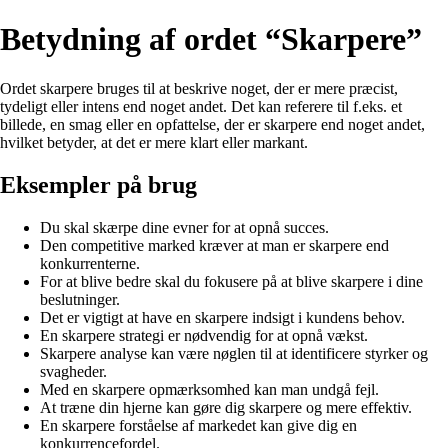
Betydning af ordet “Skarpere”
Ordet skarpere bruges til at beskrive noget, der er mere præcist,
tydeligt eller intens end noget andet. Det kan referere til f.eks. et
billede, en smag eller en opfattelse, der er skarpere end noget andet,
hvilket betyder, at det er mere klart eller markant.
Eksempler på brug
Du skal skærpe dine evner for at opnå succes.
Den competitive marked kræver at man er skarpere end
konkurrenterne.
For at blive bedre skal du fokusere på at blive skarpere i dine
beslutninger.
Det er vigtigt at have en skarpere indsigt i kundens behov.
En skarpere strategi er nødvendig for at opnå vækst.
Skarpere analyse kan være nøglen til at identificere styrker og
svagheder.
Med en skarpere opmærksomhed kan man undgå fejl.
At træne din hjerne kan gøre dig skarpere og mere effektiv.
En skarpere forståelse af markedet kan give dig en
konkurrencefordel.