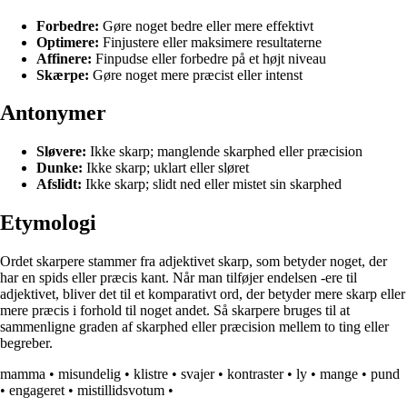
Forbedre:
Gøre noget bedre eller mere effektivt
Optimere:
Finjustere eller maksimere resultaterne
Affinere:
Finpudse eller forbedre på et højt niveau
Skærpe:
Gøre noget mere præcist eller intenst
Antonymer
Sløvere:
Ikke skarp; manglende skarphed eller præcision
Dunke:
Ikke skarp; uklart eller sløret
Afslidt:
Ikke skarp; slidt ned eller mistet sin skarphed
Etymologi
Ordet skarpere stammer fra adjektivet skarp, som betyder noget, der
har en spids eller præcis kant. Når man tilføjer endelsen -ere til
adjektivet, bliver det til et komparativt ord, der betyder mere skarp eller
mere præcis i forhold til noget andet. Så skarpere bruges til at
sammenligne graden af skarphed eller præcision mellem to ting eller
begreber.
mamma
•
misundelig
•
klistre
•
svajer
•
kontraster
•
ly
•
mange
•
pund
•
engageret
•
mistillidsvotum
•