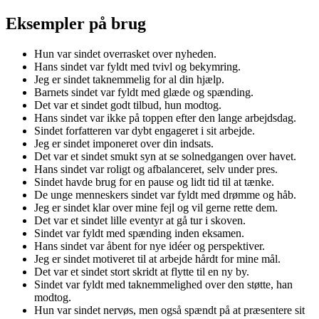
Eksempler på brug
Hun var sindet overrasket over nyheden.
Hans sindet var fyldt med tvivl og bekymring.
Jeg er sindet taknemmelig for al din hjælp.
Barnets sindet var fyldt med glæde og spænding.
Det var et sindet godt tilbud, hun modtog.
Hans sindet var ikke på toppen efter den lange arbejdsdag.
Sindet forfatteren var dybt engageret i sit arbejde.
Jeg er sindet imponeret over din indsats.
Det var et sindet smukt syn at se solnedgangen over havet.
Hans sindet var roligt og afbalanceret, selv under pres.
Sindet havde brug for en pause og lidt tid til at tænke.
De unge menneskers sindet var fyldt med drømme og håb.
Jeg er sindet klar over mine fejl og vil gerne rette dem.
Det var et sindet lille eventyr at gå tur i skoven.
Sindet var fyldt med spænding inden eksamen.
Hans sindet var åbent for nye idéer og perspektiver.
Jeg er sindet motiveret til at arbejde hårdt for mine mål.
Det var et sindet stort skridt at flytte til en ny by.
Sindet var fyldt med taknemmelighed over den støtte, han
modtog.
Hun var sindet nervøs, men også spændt på at præsentere sit