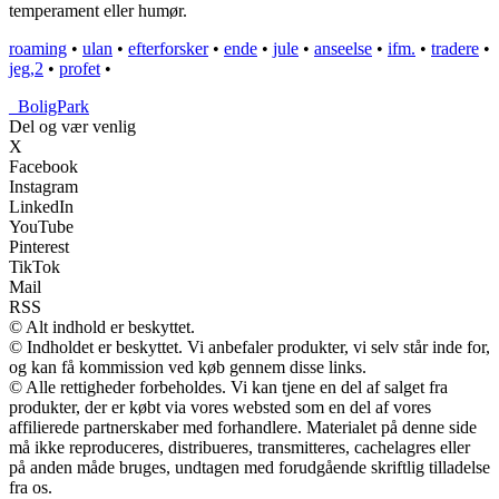
temperament eller humør.
roaming
•
ulan
•
efterforsker
•
ende
•
jule
•
anseelse
•
ifm.
•
tradere
•
jeg,2
•
profet
•
_
BoligPark
Del og vær venlig
X
Facebook
Instagram
LinkedIn
YouTube
Pinterest
TikTok
Mail
RSS
© Alt indhold er beskyttet.
© Indholdet er beskyttet. Vi anbefaler produkter, vi selv står inde for,
og kan få kommission ved køb gennem disse links.
© Alle rettigheder forbeholdes. Vi kan tjene en del af salget fra
produkter, der er købt via vores websted som en del af vores
affilierede partnerskaber med forhandlere. Materialet på denne side
må ikke reproduceres, distribueres, transmitteres, cachelagres eller
på anden måde bruges, undtagen med forudgående skriftlig tilladelse
fra os.