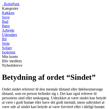
_
BoligPark
Kategorier
Køkken
Sove
Bad
Børn
Arbejde
Udendørs
Bil
Stole
Sofaer
Isolering
Min konto
Bliv medlem
Nyhedsbreve
Betydning af ordet “Sindet”
Ordet sindet refererer til den mentale tilstand eller følelsesmæssige
tilstand, som en person befinder sig i. Det kan også referere til
personens sind eller tankegang. Udtrykket at være sindet kan betyde
at være i godt humør eller have det godt mentalt, mens udtrykket at
være ude af sindet kan betyde at være forvirret eller i dårligt humør.