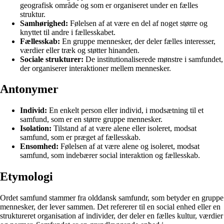
geografisk område og som er organiseret under en fælles
struktur.
Samhørighed:
Følelsen af at være en del af noget større og
knyttet til andre i fællesskabet.
Fællesskab:
En gruppe mennesker, der deler fælles interesser,
værdier eller træk og støtter hinanden.
Sociale strukturer:
De institutionaliserede mønstre i samfundet,
der organiserer interaktioner mellem mennesker.
Antonymer
Individ:
En enkelt person eller individ, i modsætning til et
samfund, som er en større gruppe mennesker.
Isolation:
Tilstand af at være alene eller isoleret, modsat
samfund, som er præget af fællesskab.
Ensomhed:
Følelsen af at være alene og isoleret, modsat
samfund, som indebærer social interaktion og fællesskab.
Etymologi
Ordet samfund stammer fra olddansk samfundr, som betyder en gruppe
mennesker, der lever sammen. Det refererer til en social enhed eller en
struktureret organisation af individer, der deler en fælles kultur, værdier