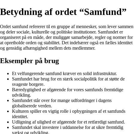
Betydning af ordet “Samfund”
Ordet samfund refererer til en gruppe af mennesker, som lever sammen
og deler sociale, kulturelle og politiske institutioner. Samfundet er
organiseret på en måde, der muliggør samarbejde, regler og normer for
at opretholde orden og stabilitet. Det indebærer også en fælles identitet
og gensidig afhængighed mellem dets medlemmer.
Eksempler på brug
Et velfungerende samfund kræver en solid infrastruktur.
Samfundet har brug for en stærk socialpolitik for at støtte de
svageste borgere.
Bæredygtighed er afgørende for vores samfunds fremtidige
udvikling.
Samfundet står over for mange udfordringer i dagens
globaliserede verden.
Kulturen spiller en vigtig rolle i opbygningen af et samfunds
identitet.
Udligning af ulighed er afgørende for et retfærdigt samfund.
Samfundet skal investere i uddannelse for at sikre fremtidig
vækst og udvikling.