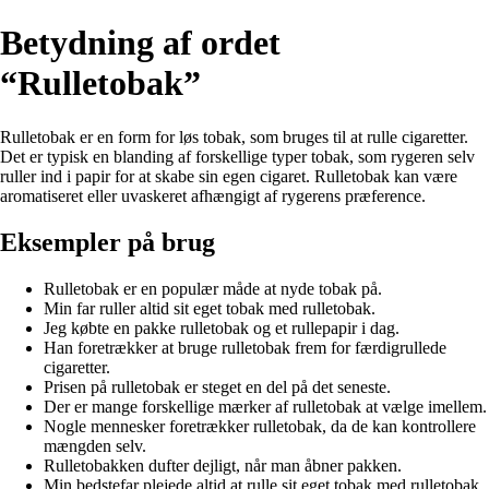
Betydning af ordet
“Rulletobak”
Rulletobak er en form for løs tobak, som bruges til at rulle cigaretter.
Det er typisk en blanding af forskellige typer tobak, som rygeren selv
ruller ind i papir for at skabe sin egen cigaret. Rulletobak kan være
aromatiseret eller uvaskeret afhængigt af rygerens præference.
Eksempler på brug
Rulletobak er en populær måde at nyde tobak på.
Min far ruller altid sit eget tobak med rulletobak.
Jeg købte en pakke rulletobak og et rullepapir i dag.
Han foretrækker at bruge rulletobak frem for færdigrullede
cigaretter.
Prisen på rulletobak er steget en del på det seneste.
Der er mange forskellige mærker af rulletobak at vælge imellem.
Nogle mennesker foretrækker rulletobak, da de kan kontrollere
mængden selv.
Rulletobakken dufter dejligt, når man åbner pakken.
Min bedstefar plejede altid at rulle sit eget tobak med rulletobak.