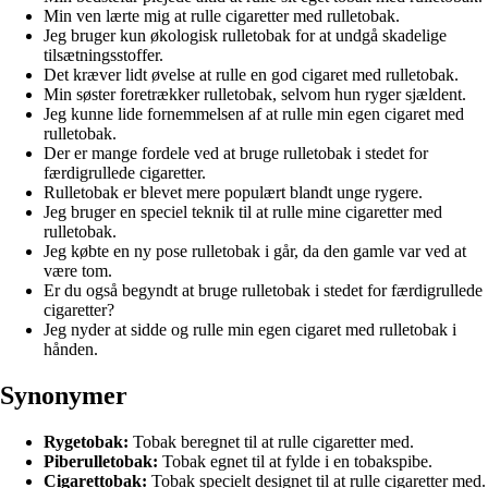
Min ven lærte mig at rulle cigaretter med rulletobak.
Jeg bruger kun økologisk rulletobak for at undgå skadelige
tilsætningsstoffer.
Det kræver lidt øvelse at rulle en god cigaret med rulletobak.
Min søster foretrækker rulletobak, selvom hun ryger sjældent.
Jeg kunne lide fornemmelsen af at rulle min egen cigaret med
rulletobak.
Der er mange fordele ved at bruge rulletobak i stedet for
færdigrullede cigaretter.
Rulletobak er blevet mere populært blandt unge rygere.
Jeg bruger en speciel teknik til at rulle mine cigaretter med
rulletobak.
Jeg købte en ny pose rulletobak i går, da den gamle var ved at
være tom.
Er du også begyndt at bruge rulletobak i stedet for færdigrullede
cigaretter?
Jeg nyder at sidde og rulle min egen cigaret med rulletobak i
hånden.
Synonymer
Rygetobak:
Tobak beregnet til at rulle cigaretter med.
Piberulletobak:
Tobak egnet til at fylde i en tobakspibe.
Cigarettobak:
Tobak specielt designet til at rulle cigaretter med.