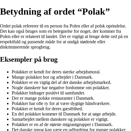
Betydning af ordet “Polak”
Ordet polak refererer til en person fra Polen eller af polsk oprindelse.
Det kan også bruges som en betegnelse for noget, der kommer fra
Polen eller er relateret til landet. Det er vigtigt at bruge dette ord på en
respektfuld og passende måde for at undgå stødende eller
diskriminerende sprogbrug.
Eksempler på brug
Polakker er kendt for deres stærke arbejdsmoral.
Mange polakker bor og arbejder i Danmark.
Polakker er en vigtig del af det danske arbejdsmarked.
Nogle danskere har negative fordomme om polakker.
Polakker bidrager positivt til samfundet.
Der er mange polske restauranter i Danmark.
Polakker har ofte ry for at være dygtige håndværkere.
Polakker er kendt for deres gæstfrihed.
En del polakker kommer til Danmark for at søge arbejde.
Samarbejdet mellem danskere og polakker er vigtigt.
Polakker er en af de største migrantgrupper i Danmark.
Det danske sprog kan være en udfordring for mange polakker.