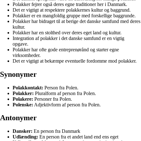
Polakker fejrer også deres egne traditioner her i Danmark.
Det er vigtigt at respektere polakkernes kultur og baggrund.
Polakker er en mangfoldig gruppe med forskellige baggrunde.
Polakker har bidraget til at berige det danske samfund med deres
kultur.
Polakker har en stolthed over deres eget land og kultur.
Integration af polakker i det danske samfund er en vigtig
opgave.
Polakker har ofte gode entreprenørånd og starter egne
virksomheder.
Det er vigtigt at bekæmpe eventuelle fordomme mod polakker.
Synonymer
Polakkontakt:
Person fra Polen.
Polakker:
Pluralform af person fra Polen.
Polakere:
Personer fra Polen.
Polenske:
Adjektivform af person fra Polen.
Antonymer
Dansker:
En person fra Danmark
Udlænding:
En person fra et andet land end ens eget