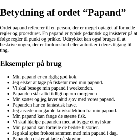
Betydning af ordet “Papand”
Ordet papand refererer til en person, der er meget optaget af formelle
regler og procedurer. En papand er typisk pedantisk og insisterer på at
følge regler til punkt og prikke. Udtrykket kan også bruges til at
beskrive nogen, der er fordomsfuld eller autoritær i deres tilgang til
ting.
Eksempler på brug
Min papand er en rigtig god kok.
Jeg elsker at tage på fisketur med min papand.
Vi skal besøge min papand i weekenden.
Papanden står altid tidligt op om morgenen.
Min søster og jeg laver altid sjov med vores papand.
Papanden har en fantastisk have.
Jeg arvede min gamle knivkollektion fra min papand.
Min papand kan fange de største fisk.
Vi skal hjælpe papanden med at bygge et nyt skur.
Min papand kan fortælle de bedste historier.
Jeg skal spise frokost sammen med min papand i dag.
Papanden elsker at tage på skovtur.