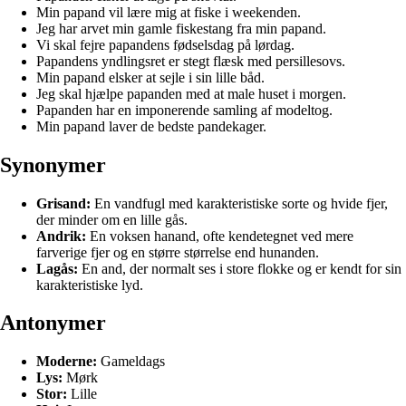
Min papand vil lære mig at fiske i weekenden.
Jeg har arvet min gamle fiskestang fra min papand.
Vi skal fejre papandens fødselsdag på lørdag.
Papandens yndlingsret er stegt flæsk med persillesovs.
Min papand elsker at sejle i sin lille båd.
Jeg skal hjælpe papanden med at male huset i morgen.
Papanden har en imponerende samling af modeltog.
Min papand laver de bedste pandekager.
Synonymer
Grisand:
En vandfugl med karakteristiske sorte og hvide fjer,
der minder om en lille gås.
Andrik:
En voksen hanand, ofte kendetegnet ved mere
farverige fjer og en større størrelse end hunanden.
Lagås:
En and, der normalt ses i store flokke og er kendt for sin
karakteristiske lyd.
Antonymer
Moderne:
Gameldags
Lys:
Mørk
Stor:
Lille