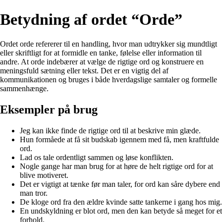
Betydning af ordet “Orde”
Ordet orde refererer til en handling, hvor man udtrykker sig mundtligt
eller skriftligt for at formidle en tanke, følelse eller information til
andre. At orde indebærer at vælge de rigtige ord og konstruere en
meningsfuld sætning eller tekst. Det er en vigtig del af
kommunikationen og bruges i både hverdagslige samtaler og formelle
sammenhænge.
Eksempler på brug
Jeg kan ikke finde de rigtige ord til at beskrive min glæde.
Hun formåede at få sit budskab igennem med få, men kraftfulde
ord.
Lad os tale ordentligt sammen og løse konflikten.
Nogle gange har man brug for at høre de helt rigtige ord for at
blive motiveret.
Det er vigtigt at tænke før man taler, for ord kan såre dybere end
man tror.
De kloge ord fra den ældre kvinde satte tankerne i gang hos mig.
En undskyldning er blot ord, men den kan betyde så meget for et
forhold.