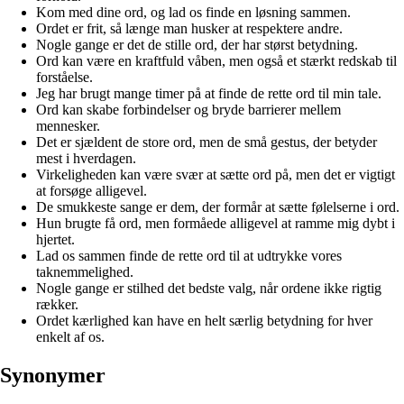
Kom med dine ord, og lad os finde en løsning sammen.
Ordet er frit, så længe man husker at respektere andre.
Nogle gange er det de stille ord, der har størst betydning.
Ord kan være en kraftfuld våben, men også et stærkt redskab til
forståelse.
Jeg har brugt mange timer på at finde de rette ord til min tale.
Ord kan skabe forbindelser og bryde barrierer mellem
mennesker.
Det er sjældent de store ord, men de små gestus, der betyder
mest i hverdagen.
Virkeligheden kan være svær at sætte ord på, men det er vigtigt
at forsøge alligevel.
De smukkeste sange er dem, der formår at sætte følelserne i ord.
Hun brugte få ord, men formåede alligevel at ramme mig dybt i
hjertet.
Lad os sammen finde de rette ord til at udtrykke vores
taknemmelighed.
Nogle gange er stilhed det bedste valg, når ordene ikke rigtig
rækker.
Ordet kærlighed kan have en helt særlig betydning for hver
enkelt af os.
Synonymer