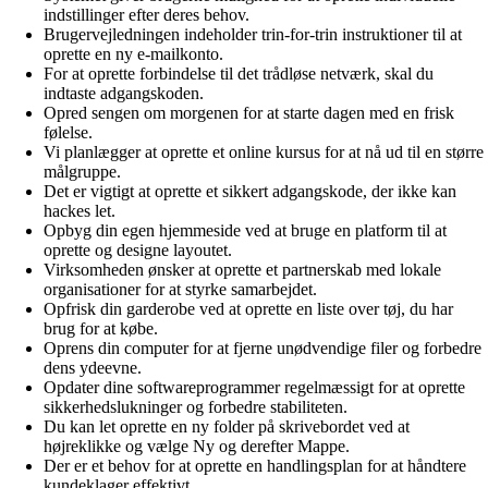
indstillinger efter deres behov.
Brugervejledningen indeholder trin-for-trin instruktioner til at
oprette en ny e-mailkonto.
For at oprette forbindelse til det trådløse netværk, skal du
indtaste adgangskoden.
Opred sengen om morgenen for at starte dagen med en frisk
følelse.
Vi planlægger at oprette et online kursus for at nå ud til en større
målgruppe.
Det er vigtigt at oprette et sikkert adgangskode, der ikke kan
hackes let.
Opbyg din egen hjemmeside ved at bruge en platform til at
oprette og designe layoutet.
Virksomheden ønsker at oprette et partnerskab med lokale
organisationer for at styrke samarbejdet.
Opfrisk din garderobe ved at oprette en liste over tøj, du har
brug for at købe.
Oprens din computer for at fjerne unødvendige filer og forbedre
dens ydeevne.
Opdater dine softwareprogrammer regelmæssigt for at oprette
sikkerhedslukninger og forbedre stabiliteten.
Du kan let oprette en ny folder på skrivebordet ved at
højreklikke og vælge Ny og derefter Mappe.
Der er et behov for at oprette en handlingsplan for at håndtere
kundeklager effektivt.