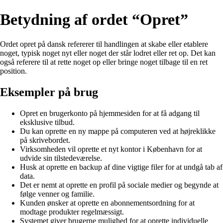
Betydning af ordet “Opret”
Ordet opret på dansk refererer til handlingen at skabe eller etablere
noget, typisk noget nyt eller noget der står lodret eller ret op. Det kan
også referere til at rette noget op eller bringe noget tilbage til en ret
position.
Eksempler på brug
Opret en brugerkonto på hjemmesiden for at få adgang til
eksklusive tilbud.
Du kan oprette en ny mappe på computeren ved at højreklikke
på skrivebordet.
Virksomheden vil oprette et nyt kontor i København for at
udvide sin tilstedeværelse.
Husk at oprette en backup af dine vigtige filer for at undgå tab af
data.
Det er nemt at oprette en profil på sociale medier og begynde at
følge venner og familie.
Kunden ønsker at oprette en abonnementsordning for at
modtage produkter regelmæssigt.
Systemet giver brugerne mulighed for at oprette individuelle