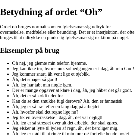
Betydning af ordet “Oh”
Ordet oh bruges normalt som en følelsesmæssig udtryk for
overraskelse, medfølelse eller beundring. Det er et interjektion, der ofte
bruges til at udtrykke en pludselig følelsesmæssig reaktion på noget.
Eksempler på brug
Oh nej, jeg glemte min telefon hjemme.
Jeg kan ikke tro, hvor smuk solnedgangen er i dag, åh min Gud!
Jeg kommer snart, åh vent lige et øjeblik.
Åh, det smager så godt!
Åh, jeg har tabt min nøgle igen.
Der er mange opgaver at klare i dag, åh, jeg håber det går godt.
Åh, det er så koldt udenfor.
Kan du se den smukke fugl derovre? Åh, den er fantastisk.
Åh, jeg er så træt efter en lang dag på arbejdet.
Åh, hvorfor skal det regne lige nu?
Jeg fik en overraskelse i dag, åh, det var dejligt!
Åh, jeg er så stresset over alt det arbejde, der skal gøres.
Jeg elsker at lytte til lyden af regn, åh, det beroliger mig.
Åh, jeg er nødt til at ringe til min mor og fortælle hende noget