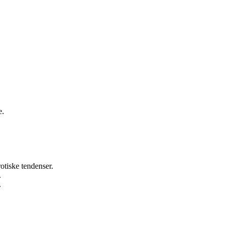
e.
rotiske tendenser.
.
.