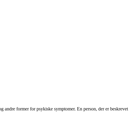
er og andre former for psykiske symptomer. En person, der er beskrevet