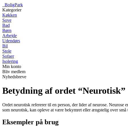
_
BoligPark
Kategorier
Køkken
Sove
Bad
Børn
Arbejde
Udendørs
Bil
Stole
Sofaer
Isolering
Min konto
Bliv medlem
Nyhedsbreve
Betydning af ordet “Neurotisk”
Ordet neurotisk refererer til en person, der lider af neurose. Neurose
som neurotisk, kan opleve at være bekymret eller ængstelig over små 
Eksempler på brug