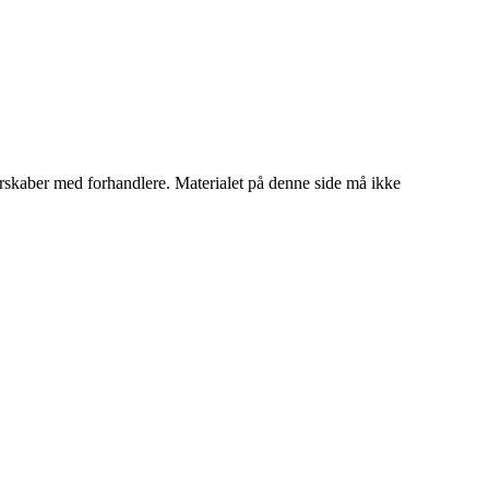
tnerskaber med forhandlere. Materialet på denne side må ikke