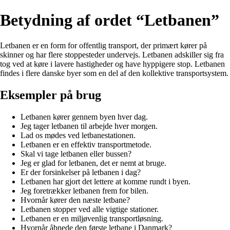
Betydning af ordet “Letbanen”
Letbanen er en form for offentlig transport, der primært kører på
skinner og har flere stoppesteder undervejs. Letbanen adskiller sig fra
tog ved at køre i lavere hastigheder og have hyppigere stop. Letbanen
findes i flere danske byer som en del af den kollektive transportsystem.
Eksempler på brug
Letbanen kører gennem byen hver dag.
Jeg tager letbanen til arbejde hver morgen.
Lad os mødes ved letbanestationen.
Letbanen er en effektiv transportmetode.
Skal vi tage letbanen eller bussen?
Jeg er glad for letbanen, det er nemt at bruge.
Er der forsinkelser på letbanen i dag?
Letbanen har gjort det lettere at komme rundt i byen.
Jeg foretrækker letbanen frem for bilen.
Hvornår kører den næste letbane?
Letbanen stopper ved alle vigtige stationer.
Letbanen er en miljøvenlig transportløsning.
Hvornår åbnede den første letbane i Danmark?