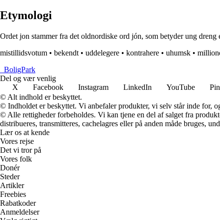
Etymologi
Ordet jon stammer fra det oldnordiske ord jón, som betyder ung dreng e
mistillidsvotum
•
bekendt
•
uddelegere
•
kontrahere
•
uhumsk
•
million
_
BoligPark
Del og vær venlig
X
Facebook
Instagram
LinkedIn
YouTube
Pin
© Alt indhold er beskyttet.
© Indholdet er beskyttet. Vi anbefaler produkter, vi selv står inde for
© Alle rettigheder forbeholdes. Vi kan tjene en del af salget fra produk
distribueres, transmitteres, cachelagres eller på anden måde bruges, und
Lær os at kende
Vores rejse
Det vi tror på
Vores folk
Donér
Steder
Artikler
Freebies
Rabatkoder
Anmeldelser