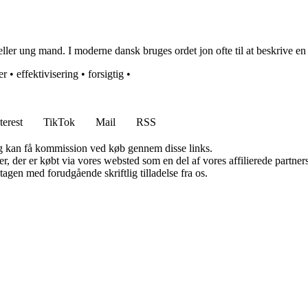
ller ung mand. I moderne dansk bruges ordet jon ofte til at beskrive e
er
•
effektivisering
•
forsigtig
•
terest
TikTok
Mail
RSS
, og kan få kommission ved køb gennem disse links.
ter, der er købt via vores websted som en del af vores affilierede partn
tagen med forudgående skriftlig tilladelse fra os.