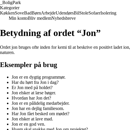
_
BoligPark
Kategorier
Køkken
Sove
Bad
Børn
Arbejde
Udendørs
Bil
Stole
Sofaer
Isolering
Min konto
Bliv medlem
Nyhedsbreve
Betydning af ordet “Jon”
Ordet jon bruges ofte inden for kemi til at beskrive en positivt ladet ion
naturen.
Eksempler på brug
Jon er en dygtig programmør.
Har du hørt fra Jon i dag?
Er Jon med på holdet?
Jon elsker at læse bøger.
Hvordan har Jon det?
Jon er en pålidelig medarbejder.
Jon har en dejlig familiesom.
Har Jon fået besked om mødet?
Jon elsker at lave mad.
Jon er en god ven.
Hvem skal snakke med Jon om projektet?