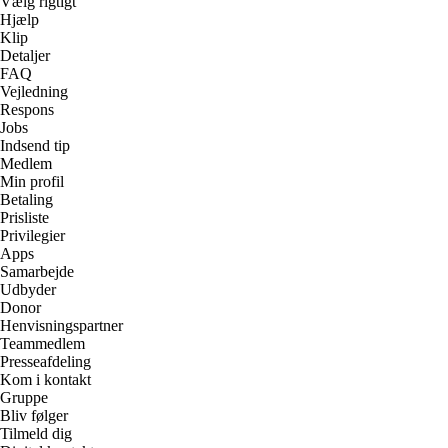
Vælg rigtigt
Hjælp
Klip
Detaljer
FAQ
Vejledning
Respons
Jobs
Indsend tip
Medlem
Min profil
Betaling
Prisliste
Privilegier
Apps
Samarbejde
Udbyder
Donor
Henvisningspartner
Teammedlem
Presseafdeling
Kom i kontakt
Gruppe
Bliv følger
Tilmeld dig