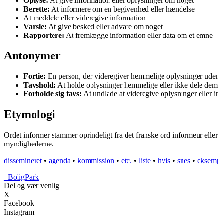
Oplyse:
At give information eller oplysninger om noget
Berette:
At informere om en begivenhed eller hændelse
At meddele eller videregive information
Varsle:
At give besked eller advare om noget
Rapportere:
At fremlægge information eller data om et emne
Antonymer
Fortie:
En person, der videregiver hemmelige oplysninger uden 
Tavshold:
At holde oplysninger hemmelige eller ikke dele de
Forholde sig tavs:
At undlade at videregive oplysninger eller 
Etymologi
Ordet informer stammer oprindeligt fra det franske ord informeur eller
myndighederne.
dissemineret
•
agenda
•
kommission
•
etc.
•
liste
•
hvis
•
snes
•
eksem
_
BoligPark
Del og vær venlig
X
Facebook
Instagram