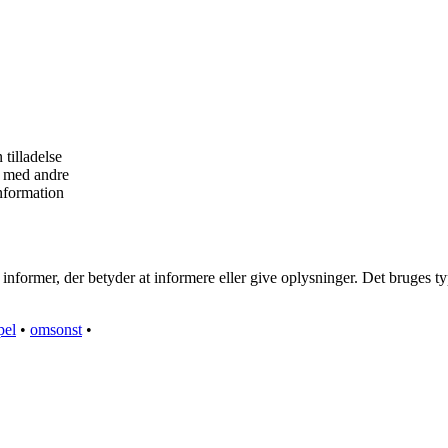
tilladelse
m med andre
information
 informer, der betyder at informere eller give oplysninger. Det bruges ty
pel
•
omsonst
•