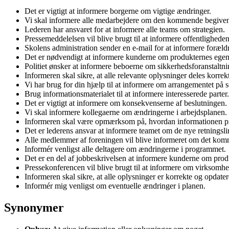
Det er vigtigt at informere borgerne om vigtige ændringer.
Vi skal informere alle medarbejdere om den kommende begive
Lederen har ansvaret for at informere alle teams om strategien.
Pressemeddelelsen vil blive brugt til at informere offentligheden
Skolens administration sender en e-mail for at informere foræld
Det er nødvendigt at informere kunderne om produkternes egen
Politiet ønsker at informere beboerne om sikkerhedsforanstaltni
Informeren skal sikre, at alle relevante oplysninger deles korrekt
Vi har brug for din hjælp til at informere om arrangementet på s
Brug informationsmaterialet til at informere interesserede parter.
Det er vigtigt at informere om konsekvenserne af beslutningen.
Vi skal informere kollegaerne om ændringerne i arbejdsplanen.
Informeren skal være opmærksom på, hvordan informationen p
Det er lederens ansvar at informere teamet om de nye retningslin
Alle medlemmer af foreningen vil blive informeret om det ko
Informér venligst alle deltagere om ændringerne i programmet.
Det er en del af jobbeskrivelsen at informere kunderne om prod
Pressekonferencen vil blive brugt til at informere om virksomhed
Informeren skal sikre, at alle oplysninger er korrekte og opdate
Informér mig venligst om eventuelle ændringer i planen.
Synonymer