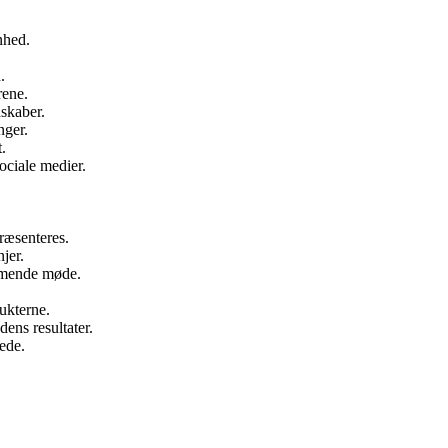
nhed.
.
rene.
skaber.
nger.
.
ociale medier.
ræsenteres.
jer.
mmende møde.
ukterne.
ens resultater.
rede.