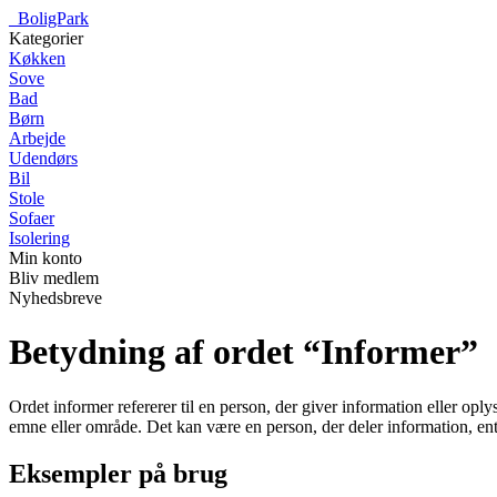
_
BoligPark
Kategorier
Køkken
Sove
Bad
Børn
Arbejde
Udendørs
Bil
Stole
Sofaer
Isolering
Min konto
Bliv medlem
Nyhedsbreve
Betydning af ordet “Informer”
Ordet informer refererer til en person, der giver information eller oply
emne eller område. Det kan være en person, der deler information, enten 
Eksempler på brug