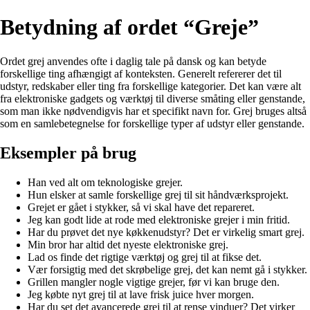
Betydning af ordet “Greje”
Ordet grej anvendes ofte i daglig tale på dansk og kan betyde
forskellige ting afhængigt af konteksten. Generelt refererer det til
udstyr, redskaber eller ting fra forskellige kategorier. Det kan være alt
fra elektroniske gadgets og værktøj til diverse småting eller genstande,
som man ikke nødvendigvis har et specifikt navn for. Grej bruges altså
som en samlebetegnelse for forskellige typer af udstyr eller genstande.
Eksempler på brug
Han ved alt om teknologiske grejer.
Hun elsker at samle forskellige grej til sit håndværksprojekt.
Grejet er gået i stykker, så vi skal have det repareret.
Jeg kan godt lide at rode med elektroniske grejer i min fritid.
Har du prøvet det nye køkkenudstyr? Det er virkelig smart grej.
Min bror har altid det nyeste elektroniske grej.
Lad os finde det rigtige værktøj og grej til at fikse det.
Vær forsigtig med det skrøbelige grej, det kan nemt gå i stykker.
Grillen mangler nogle vigtige grejer, før vi kan bruge den.
Jeg købte nyt grej til at lave frisk juice hver morgen.
Har du set det avancerede grej til at rense vinduer? Det virker