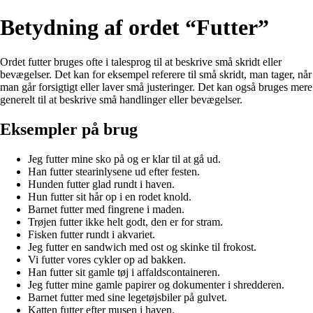
Betydning af ordet “Futter”
Ordet futter bruges ofte i talesprog til at beskrive små skridt eller
bevægelser. Det kan for eksempel referere til små skridt, man tager, når
man går forsigtigt eller laver små justeringer. Det kan også bruges mere
generelt til at beskrive små handlinger eller bevægelser.
Eksempler på brug
Jeg futter mine sko på og er klar til at gå ud.
Han futter stearinlysene ud efter festen.
Hunden futter glad rundt i haven.
Hun futter sit hår op i en rodet knold.
Barnet futter med fingrene i maden.
Trøjen futter ikke helt godt, den er for stram.
Fisken futter rundt i akvariet.
Jeg futter en sandwich med ost og skinke til frokost.
Vi futter vores cykler op ad bakken.
Han futter sit gamle tøj i affaldscontaineren.
Jeg futter mine gamle papirer og dokumenter i shredderen.
Barnet futter med sine legetøjsbiler på gulvet.
Katten futter efter musen i haven.