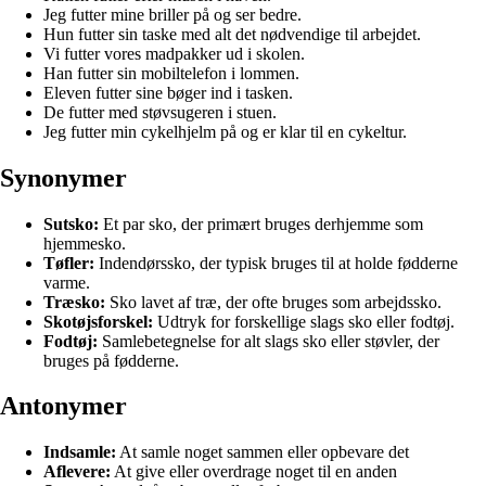
Jeg futter mine briller på og ser bedre.
Hun futter sin taske med alt det nødvendige til arbejdet.
Vi futter vores madpakker ud i skolen.
Han futter sin mobiltelefon i lommen.
Eleven futter sine bøger ind i tasken.
De futter med støvsugeren i stuen.
Jeg futter min cykelhjelm på og er klar til en cykeltur.
Synonymer
Sutsko:
Et par sko, der primært bruges derhjemme som
hjemmesko.
Tøfler:
Indendørssko, der typisk bruges til at holde fødderne
varme.
Træsko:
Sko lavet af træ, der ofte bruges som arbejdssko.
Skotøjsforskel:
Udtryk for forskellige slags sko eller fodtøj.
Fodtøj:
Samlebetegnelse for alt slags sko eller støvler, der
bruges på fødderne.
Antonymer
Indsamle:
At samle noget sammen eller opbevare det
Aflevere:
At give eller overdrage noget til en anden