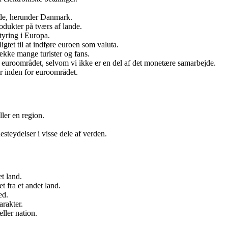
ande, herunder Danmark.
odukter på tværs af lande.
yring i Europa.
et til at indføre euroen som valuta.
række mange turister og fans.
 euroområdet, selvom vi ikke er en del af det monetære samarbejde.
r inden for euroområdet.
ler en region.
esteydelser i visse dele af verden.
et land.
t fra et andet land.
ed.
arakter.
eller nation.