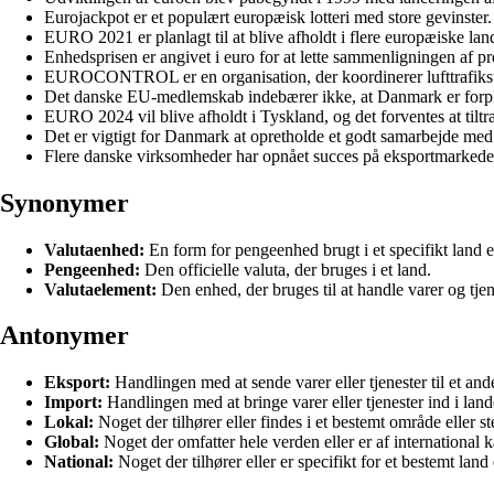
Eurojackpot er et populært europæisk lotteri med store gevinster.
EURO 2021 er planlagt til at blive afholdt i flere europæiske l
Enhedsprisen er angivet i euro for at lette sammenligningen af pr
EUROCONTROL er en organisation, der koordinerer lufttrafikst
Det danske EU-medlemskab indebærer ikke, at Danmark er forpligt
EURO 2024 vil blive afholdt i Tyskland, og det forventes at tilt
Det er vigtigt for Danmark at opretholde et godt samarbejde med
Flere danske virksomheder har opnået succes på eksportmarkede
Synonymer
Valutaenhed:
En form for pengeenhed brugt i et specifikt land el
Pengeenhed:
Den officielle valuta, der bruges i et land.
Valutaelement:
Den enhed, der bruges til at handle varer og tjen
Antonymer
Eksport:
Handlingen med at sende varer eller tjenester til et and
Import:
Handlingen med at bringe varer eller tjenester ind i lande
Lokal:
Noget der tilhører eller findes i et bestemt område eller st
Global:
Noget der omfatter hele verden eller er af international k
National:
Noget der tilhører eller er specifikt for et bestemt land 