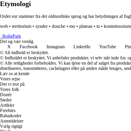
Etymologi
Ordet eur stammer fra det oldnordiske sprog og har betydningen af fugl e
web
•
territorium
•
synder
•
douche
•
mo
•
plateau
•
ta
•
kommissorium
_
BoligPark
Del og vær venlig
X
Facebook
Instagram
LinkedIn
YouTube
Pin
© Alt indhold er beskyttet.
© Indholdet er beskyttet. Vi anbefaler produkter, vi selv står inde for
© Alle rettigheder forbeholdes. Vi kan tjene en del af salget fra produk
distribueres, transmitteres, cachelagres eller på anden måde bruges, und
Lær os at kende
Vores rejse
Det vi tror på
Vores folk
Donér
Steder
Artikler
Freebies
Rabatkoder
Anmeldelser
Vælg rigtigt