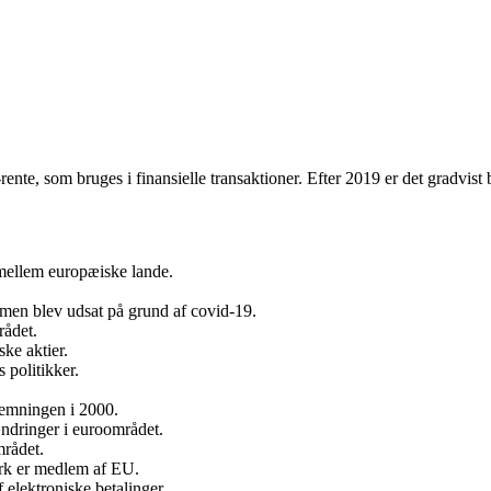
rente, som bruges i finansielle transaktioner. Efter 2019 er det gradvist b
mellem europæiske lande.
, men blev udsat på grund af covid-19.
rådet.
e aktier.
 politikker.
temningen i 2000.
ndringer i euroområdet.
rådet.
rk er medlem af EU.
elektroniske betalinger.