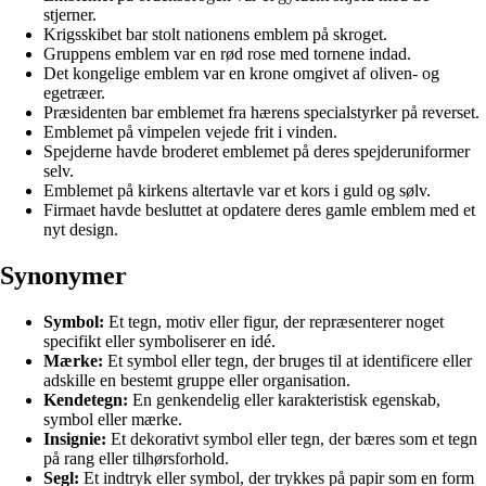
stjerner.
Krigsskibet bar stolt nationens emblem på skroget.
Gruppens emblem var en rød rose med tornene indad.
Det kongelige emblem var en krone omgivet af oliven- og
egetræer.
Præsidenten bar emblemet fra hærens specialstyrker på reverset.
Emblemet på vimpelen vejede frit i vinden.
Spejderne havde broderet emblemet på deres spejderuniformer
selv.
Emblemet på kirkens altertavle var et kors i guld og sølv.
Firmaet havde besluttet at opdatere deres gamle emblem med et
nyt design.
Synonymer
Symbol:
Et tegn, motiv eller figur, der repræsenterer noget
specifikt eller symboliserer en idé.
Mærke:
Et symbol eller tegn, der bruges til at identificere eller
adskille en bestemt gruppe eller organisation.
Kendetegn:
En genkendelig eller karakteristisk egenskab,
symbol eller mærke.
Insignie:
Et dekorativt symbol eller tegn, der bæres som et tegn
på rang eller tilhørsforhold.
Segl:
Et indtryk eller symbol, der trykkes på papir som en form