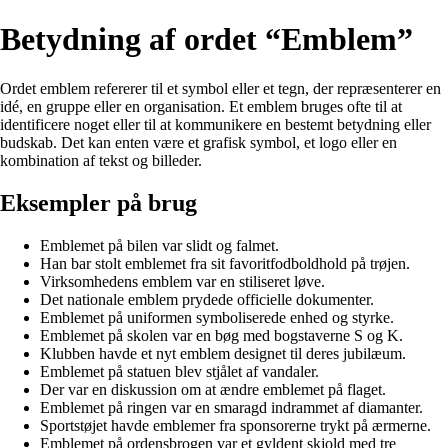
Betydning af ordet “Emblem”
Ordet emblem refererer til et symbol eller et tegn, der repræsenterer en
idé, en gruppe eller en organisation. Et emblem bruges ofte til at
identificere noget eller til at kommunikere en bestemt betydning eller
budskab. Det kan enten være et grafisk symbol, et logo eller en
kombination af tekst og billeder.
Eksempler på brug
Emblemet på bilen var slidt og falmet.
Han bar stolt emblemet fra sit favoritfodboldhold på trøjen.
Virksomhedens emblem var en stiliseret løve.
Det nationale emblem prydede officielle dokumenter.
Emblemet på uniformen symboliserede enhed og styrke.
Emblemet på skolen var en bøg med bogstaverne S og K.
Klubben havde et nyt emblem designet til deres jubilæum.
Emblemet på statuen blev stjålet af vandaler.
Der var en diskussion om at ændre emblemet på flaget.
Emblemet på ringen var en smaragd indrammet af diamanter.
Sportstøjet havde emblemer fra sponsorerne trykt på ærmerne.
Emblemet på ordensbrogen var et gyldent skjold med tre