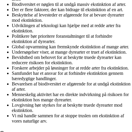
Biodiversitet er nøglen til at undgå massiv ekstinktion af arter.
Der er flere faktorer, der kan bidrage til ekstinktion af en art.
Beskyttelse af levesteder er afgørende for at bevare dyrearter
mod ekstinktion.
Udviklingen af ​​teknologi kan hjælpe med at redde arter fra
ekstinktion.
Politikere bør prioritere foranstaltninger til at forhindre
ekstinktion af dyrearter.
Global opvarmning kan fremskynde ekstinktion af mange arter.
Undersøgelser viser, at mange dyrearter er truet af ekstinktion.
Bevidsthed om behovet for at beskytte truede dyrearter kan
reducere risikoen for ekstinktion.
Forskere arbejder på løsninger for at redde arter fra ekstinktion.
Samfundet har et ansvar for at forhindre ekstinktion gennem
bæredygtige handlinger.
Bevarelsen af biodiversitet er afgørende for at undgå ekstinktion
af arter.
Menneskelig aktivitet har en direkte indvirkning på risikoen for
ekstinktion hos mange dyrearter.
Lovgivning bør styrkes for at beskytte truede dyrearter mod
ekstinktion.
Vi må handle sammen for at stoppe truslen om ekstinktion af
vores naturlige arv.