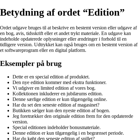
Betydning af ordet “Edition”
Ordet udgave bruges til at beskrive en bestemt version eller udgave af
en bog, avis, tidsskrift eller et andet trykt materiale. En udgave kan
indeholde opdaterede oplysninger eller ændringer i forhold til en
tidligere version. Udtrykket kan også bruges om en bestemt version af
et softwareprogram eller en digital platform.
Eksempler på brug
Dette er en special edition af produktet.
Den nye edition kommer med ekstra funktioner.
Vi udgiver en limited edition af vores bog.
Kollektionen inkluderer en jubilæums edition.
Denne særlige edition er kun tilgængelig online.
Har du set den seneste edition af magasinet?
Butikken sælger kun den nyeste edition af bogen.
Jeg foretrækker den originale edition frem for den opdaterede
version.
Special editionen indeholder bonusmateriale.
Denne edition er kun tilgængelig i en begrænset periode.
Har du købt den seneste edition af spillet?