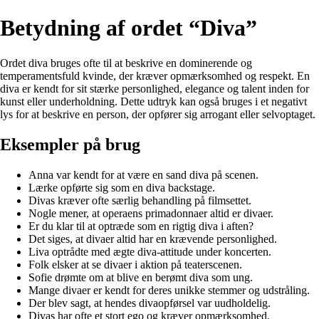
Betydning af ordet “Diva”
Ordet diva bruges ofte til at beskrive en dominerende og
temperamentsfuld kvinde, der kræver opmærksomhed og respekt. En
diva er kendt for sit stærke personlighed, elegance og talent inden for
kunst eller underholdning. Dette udtryk kan også bruges i et negativt
lys for at beskrive en person, der opfører sig arrogant eller selvoptaget.
Eksempler på brug
Anna var kendt for at være en sand diva på scenen.
Lærke opførte sig som en diva backstage.
Divas kræver ofte særlig behandling på filmsettet.
Nogle mener, at operaens primadonnaer altid er divaer.
Er du klar til at optræde som en rigtig diva i aften?
Det siges, at divaer altid har en krævende personlighed.
Liva optrådte med ægte diva-attitude under koncerten.
Folk elsker at se divaer i aktion på teaterscenen.
Sofie drømte om at blive en berømt diva som ung.
Mange divaer er kendt for deres unikke stemmer og udstråling.
Der blev sagt, at hendes divaopførsel var uudholdelig.
Divas har ofte et stort ego og kræver opmærksomhed.