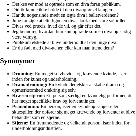
Det kræver mod at optræde som en diva foran publikum.
Didrik kunne ikke holde til den divaopførsel længere.
Har du nogensinde mødt en ægte diva i balletverdenen?
Julie forsøgte at efterligne en divas look med store solbriller.
Divas ved præcis, hvad de vil, og går efter det.
Jeg beundrer, hvordan hun kan optræde som en diva og stadig
være ydmyg.
Publikum elskede at blive underholdt af den unge diva.
Er du født med diva-gener, eller kan man træne dem?
Synonymer
Dronning:
En meget selvbevidst og krævende kvinde, især
inden for kunst og underholdning.
Dramadronning:
En kvinde der elsker at skabe drama og
opmærksomhed omkring sig selv.
Kræsen stjerne:
En person, særligt en kvindelig performer, der
har meget specifikke krav og forventninger.
Primadonna:
En person, især en kvindelig sanger eller
skuespiller, der opfører sig meget krævende og forventer at blive
behandlet som en stjerne.
Stjerne:
En fremtrædende og velkendt person, især inden for
underholdningsindustrien.