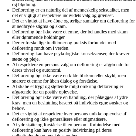
og blødning.
Deflorering er en naturlig del af menneskelig seksualitet, men
det er vigtigt at respektere individets valg og grænser.
Det er vigtigt at have åbne og ærlige samtaler om deflorering for
at nedbryde stigma og skam.
Deflorering bør ikke være et emne, der behandles med skam
eller dømmende holdninger.
Der er forskellige traditioner og praksis forbundet med
deflorering rundt om i verden.
Deflorering kan have psykologiske konsekvenser, der kræver
støtte og pleje.
At respektere en persons valg om deflorering er afgørende for
deres trivsel og autonomi.
Deflorering bør ikke være en kilde til skam eller skyld, men
snarere et emne for åben dialog og forståelse.
At skabe et trygt og støttende miljø omkring deflorering er
afgørende for en positiv oplevelse.
Deflorering bør ikke være en handling, der pålægges af ydre
krav, men en beslutning baseret på individets egne ønsker og
behov.
Det er vigtigt at respektere hver persons unikke oplevelse af
deflorering og ikke generalisere eller stigmatisere.
At yde støtte og forståelse til en person i forbindelse med
deflorering kan have en positiv indvirkning på deres
velbefindende og mentale sundhed.