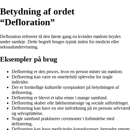
Betydning af ordet
“Defloration”
Defloration refererer til den første gang en kvindes mødom brydes
under samleje. Dette begreb bruges typisk inden for medicin eller
seksualundervisning.
Eksempler på brug
Deflorering er den proces, hvor en person mister sin mødom.
Deflorering kan være en smertefuld oplevelse for nogle
individer.
Der er forskellige kulturelle synspunkter på betydningen af
deflorering.
Deflorering er blevet et tabu emne i mange samfund.
Deflorering skaber ofte følelsesmæssige og sociale udfordringer.
Deflorering kan have en stor indvirkning på en persons selvværd
og selvopfattelse.
Nogle samfund praktiserer ceremonier i forbindelse med
deflorering.
Deflorering kan have medicinske konsekvenser, herunder smerte