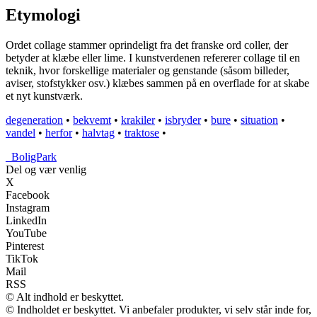
Etymologi
Ordet collage stammer oprindeligt fra det franske ord coller, der
betyder at klæbe eller lime. I kunstverdenen refererer collage til en
teknik, hvor forskellige materialer og genstande (såsom billeder,
aviser, stofstykker osv.) klæbes sammen på en overflade for at skabe
et nyt kunstværk.
degeneration
•
bekvemt
•
krakiler
•
isbryder
•
bure
•
situation
•
vandel
•
herfor
•
halvtag
•
traktose
•
_
BoligPark
Del og vær venlig
X
Facebook
Instagram
LinkedIn
YouTube
Pinterest
TikTok
Mail
RSS
© Alt indhold er beskyttet.
© Indholdet er beskyttet. Vi anbefaler produkter, vi selv står inde for,