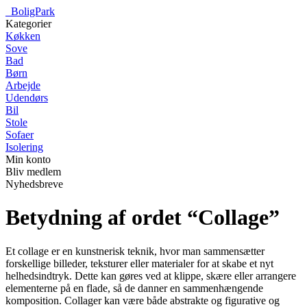
_
BoligPark
Kategorier
Køkken
Sove
Bad
Børn
Arbejde
Udendørs
Bil
Stole
Sofaer
Isolering
Min konto
Bliv medlem
Nyhedsbreve
Betydning af ordet “Collage”
Et collage er en kunstnerisk teknik, hvor man sammensætter
forskellige billeder, teksturer eller materialer for at skabe et nyt
helhedsindtryk. Dette kan gøres ved at klippe, skære eller arrangere
elementerne på en flade, så de danner en sammenhængende
komposition. Collager kan være både abstrakte og figurative og