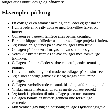
bruges ofte i kunst, design og håndværk.
Eksempler på brug
En collage er en sammensætning af billeder og genstande.
Hun lavede en kreativ collage med forskellige farver og
former.
Collagen på væggen fangede alles opmærksomhed.
Børnene klippede billeder ud til deres collage-projekt i skolen.
Jeg kunne bruge timer på at lave collager i min fritid.
Collagen på forsiden af magasinet var smukt designet.
Vores kunstlærer lærte os at lave collager med forskellige
teknikker.
Collagen af naturbilleder skabte en beroligende stemning i
rummet.
Der var en udstilling med moderne collager på kunstmuseet.
Jeg elsker at bruge gamle aviser og magasiner til mine
collager.
Collagen symboliserede en smuk blanding af fortid og nutid.
Vi skal samle materialer til vores næste collage-projekt.
Jeg fandt inspiration til min collage på en tur i naturen.
Collagen fortalte en historie gennem sine forskellige
elementer.
Min veninde gav mig en personlig collage i fødselsdagsgave.