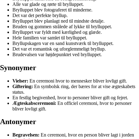
Alle var glade og rørte til brylluppet.
Brylluppet blev fotograferet til minderne.
Det var det perfekte bryllup.
Brylluppet blev planlagt ned til mindste detalje.
Bruden og gommen strålede af lykke til brylluppet.
Brylluppet var fyldt med kærlighed og glæde.
Hele familien var samlet til brylluppet.
Bryllupskagen var en sand kunstværk til brylluppet.
Det var et romantisk og uforglemmeligt bryllup.
Brudevalsen var højdepunktet ved brylluppet.
Synonymer
Vielser:
En ceremoni hvor to mennesker bliver lovligt gift.
Giftering:
En symbolsk ring, der bæres for at vise ægteskabets
status.
En festlig begivenhed, hvor to personer bliver gift og fejret.
Ægteskabsceremoni:
En officiel ceremoni, hvor to personer
bliver lovligt gift.
Antonymer
Begravelsen:
En ceremoni, hvor en person bliver lagt i jorden