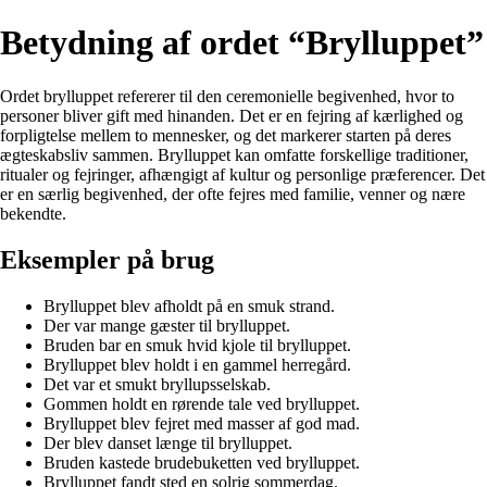
Betydning af ordet “Brylluppet”
Ordet brylluppet refererer til den ceremonielle begivenhed, hvor to
personer bliver gift med hinanden. Det er en fejring af kærlighed og
forpligtelse mellem to mennesker, og det markerer starten på deres
ægteskabsliv sammen. Brylluppet kan omfatte forskellige traditioner,
ritualer og fejringer, afhængigt af kultur og personlige præferencer. Det
er en særlig begivenhed, der ofte fejres med familie, venner og nære
bekendte.
Eksempler på brug
Brylluppet blev afholdt på en smuk strand.
Der var mange gæster til brylluppet.
Bruden bar en smuk hvid kjole til brylluppet.
Brylluppet blev holdt i en gammel herregård.
Det var et smukt bryllupsselskab.
Gommen holdt en rørende tale ved brylluppet.
Brylluppet blev fejret med masser af god mad.
Der blev danset længe til brylluppet.
Bruden kastede brudebuketten ved brylluppet.
Brylluppet fandt sted en solrig sommerdag.