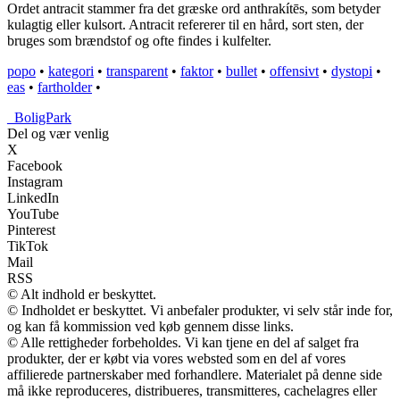
Ordet antracit stammer fra det græske ord anthrakítēs, som betyder
kulagtig eller kulsort. Antracit refererer til en hård, sort sten, der
bruges som brændstof og ofte findes i kulfelter.
popo
•
kategori
•
transparent
•
faktor
•
bullet
•
offensivt
•
dystopi
•
eas
•
fartholder
•
_
BoligPark
Del og vær venlig
X
Facebook
Instagram
LinkedIn
YouTube
Pinterest
TikTok
Mail
RSS
© Alt indhold er beskyttet.
© Indholdet er beskyttet. Vi anbefaler produkter, vi selv står inde for,
og kan få kommission ved køb gennem disse links.
© Alle rettigheder forbeholdes. Vi kan tjene en del af salget fra
produkter, der er købt via vores websted som en del af vores
affilierede partnerskaber med forhandlere. Materialet på denne side
må ikke reproduceres, distribueres, transmitteres, cachelagres eller