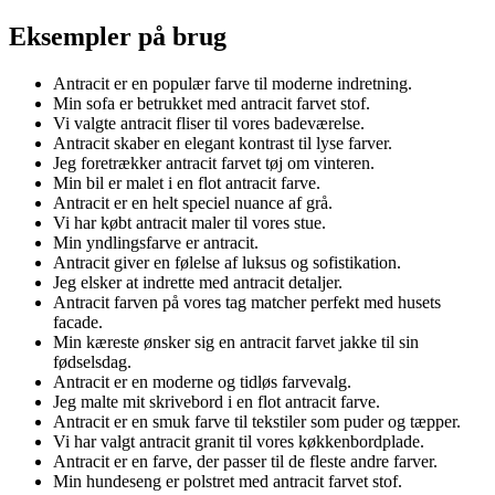
Eksempler på brug
Antracit er en populær farve til moderne indretning.
Min sofa er betrukket med antracit farvet stof.
Vi valgte antracit fliser til vores badeværelse.
Antracit skaber en elegant kontrast til lyse farver.
Jeg foretrækker antracit farvet tøj om vinteren.
Min bil er malet i en flot antracit farve.
Antracit er en helt speciel nuance af grå.
Vi har købt antracit maler til vores stue.
Min yndlingsfarve er antracit.
Antracit giver en følelse af luksus og sofistikation.
Jeg elsker at indrette med antracit detaljer.
Antracit farven på vores tag matcher perfekt med husets
facade.
Min kæreste ønsker sig en antracit farvet jakke til sin
fødselsdag.
Antracit er en moderne og tidløs farvevalg.
Jeg malte mit skrivebord i en flot antracit farve.
Antracit er en smuk farve til tekstiler som puder og tæpper.
Vi har valgt antracit granit til vores køkkenbordplade.
Antracit er en farve, der passer til de fleste andre farver.
Min hundeseng er polstret med antracit farvet stof.