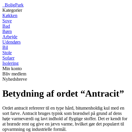
_
BoligPark
Kategorier
Køkken
Sove
Bad
Børn
Arbejde
Udendørs
Bil
Stole
Sofaer
Isolering
Min konto
Bliv medlem
Nyhedsbreve
Betydning af ordet “Antracit”
Ordet antracit refererer til en type hård, bitumenholdig kul med en
sort farve. Antracit bruges typisk som brændsel på grund af dens
høje varmeværdi og lavt indhold af flygtige stoffer. Det er kendt for
at brænde rent og give en jævn varme, hvilket gør det populært til
opvarmning og industrielle formål.